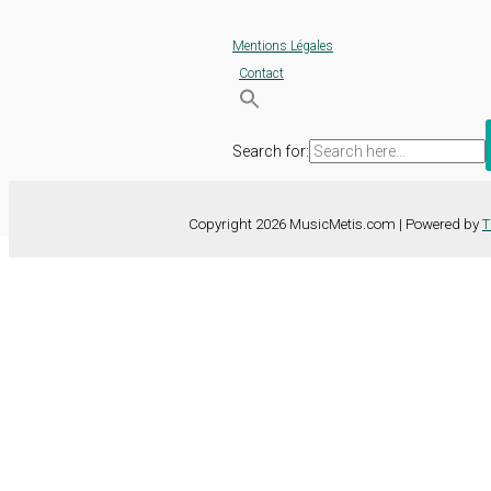
Mentions Légales
Contact
Search for:
Copyright 2026 MusicMetis.com | Powered by
T
Nous utilisons des cookies sur notre site Web pour vous offrir l'expérie
TOUS les cookies. Toutefois, vous pouvez modifier les "Paramètres d
Paramètres des cookies
Tout accepter
Fermer
Détails de la confidentialité