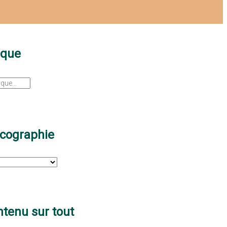
sque
scographie
tenu sur tout