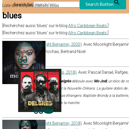
Search Button
Search for:
Liste des disques classés sous
blues
[Recherchez aussi 'blues' sur le blog
Afro Caribbean Beats
]
[Recherchez aussi 'blues' sur le blog
Afro Caribbean Beats
]
Simido
(Moonlight Benjamin, 2020)
. Avec Moonlight Benjamin
Collet, Quentin Rochas, Bertrand Noël
Mo Jodi
(Delgres, 2018)
. Avec Pascal Danaé, Rafgee
En deux mots :
Delgrès
déboule avec
Mo Jodi
, un bloc de r
accents rappelant la Nouvelle-Orléans. La guitare dobro d
Rafgee n’y sont pas étrangers. Baptiste Brondy à la batterie
Gren Sémé, ferme la marche.
Siltane
(Moonlight Benjamin, 2018)
. Avec Moonlight Benjamin