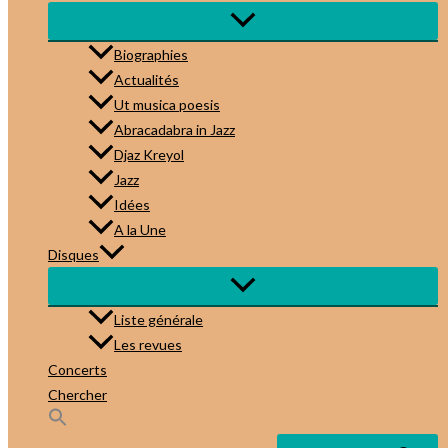
Biographies
Actualités
Ut musica poesis
Abracadabra in Jazz
Djaz Kreyol
Jazz
Idées
A la Une
Disques
Liste générale
Les revues
Concerts
Chercher