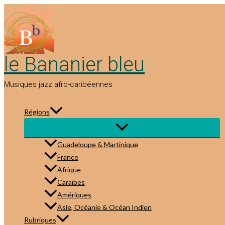
Aller
au
contenu
le Bananier bleu
Musiques jazz afro-caribéennes
Régions
Guadeloupe & Martinique
France
Afrique
Caraïbes
Amériques
Asie, Océanie & Océan Indien
Rubriques