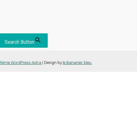
Search Button
hème WordPress Astra
| Design by
le Bananier bleu
nce la plus pertinente en mémorisant vos préférences et vos visites répét
es cookies" pour fournir un consentement contrôlé.