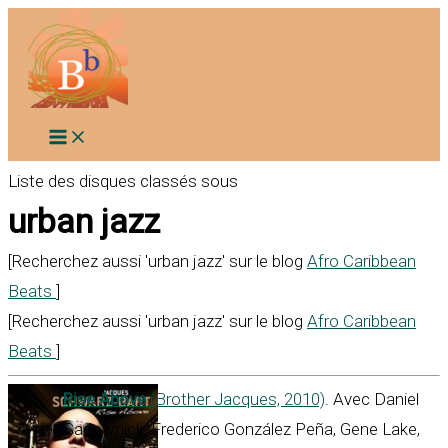
Aller
au
contenu
Liste des disques classés sous
urban jazz
[Recherchez aussi 'urban jazz' sur le blog
Afro Caribbean
Beats
]
[Recherchez aussi 'urban jazz' sur le blog
Afro Caribbean
Beats
]
Rise Above
(Brother Jacques, 2010)
. Avec Daniel
Sadownick, Frederico González Peña, Gene Lake,