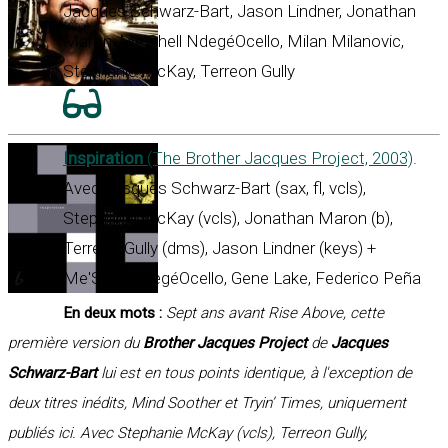
Jacques Schwarz-Bart, Jason Lindner, Jonathan
Maron, Me'Shell NdegéOcello, Milan Milanovic,
Stephanie McKay, Terreon Gully
Inspiration
(The Brother Jacques Project, 2003)
.
Avec Jacques Schwarz-Bart (sax, fl, vcls),
Stephanie McKay (vcls), Jonathan Maron (b),
Terreon Gully (dms), Jason Lindner (keys) +
Me'Shell NdegéOcello, Gene Lake, Federico Peña
En deux mots :
Sept ans avant Rise Above, cette
première version du
Brother Jacques Project
de
Jacques
Schwarz-Bart
lui est en tous points identique, à l'exception de
deux titres inédits, Mind Soother et Tryin’ Times, uniquement
publiés ici. Avec Stephanie McKay (vcls), Terreon Gully,