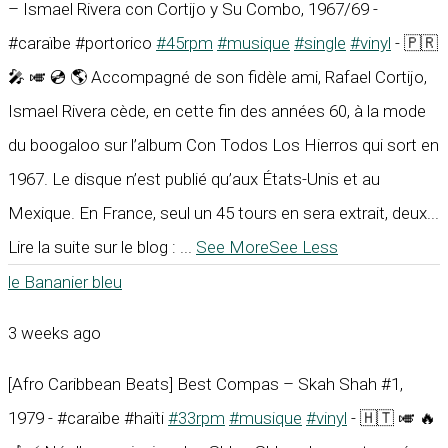
– Ismael Rivera con Cortijo y Su Combo, 1967/69 -
#caraïbe #portorico
#45rpm
#musique
#single
#vinyl
- 🇵🇷
🎤 🎺 💿 🌎 Accompagné de son fidèle ami, Rafael Cortijo,
Ismael Rivera cède, en cette fin des années 60, à la mode
du boogaloo sur l’album Con Todos Los Hierros qui sort en
1967. Le disque n’est publié qu’aux États-Unis et au
Mexique. En France, seul un 45 tours en sera extrait, deux...
Lire la suite sur le blog :
...
See More
See Less
le Bananier bleu
3 weeks ago
[Afro Caribbean Beats] Best Compas – Skah Shah #1,
1979 - #caraïbe #haïti
#33rpm
#musique
#vinyl
- 🇭🇹 🎺 🔥