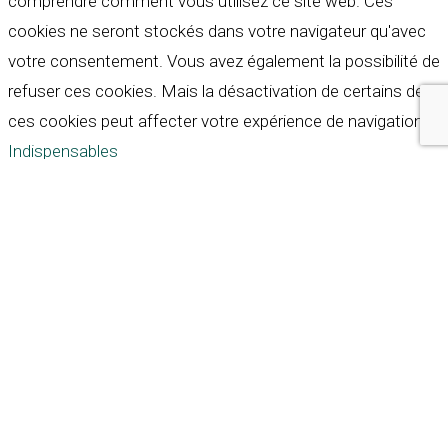
comprendre comment vous utilisez ce site web. Ces
cookies ne seront stockés dans votre navigateur qu'avec
votre consentement. Vous avez également la possibilité de
refuser ces cookies. Mais la désactivation de certains de
ces cookies peut affecter votre expérience de navigation.
Indispensables
Indispensables
Toujours activé
Necessary cookies are absolutely essential for the
website to function properly. These cookies ensure basic
functionalities and security features of the website,
anonymously.
Cookie
Durée
Description
This cookie is set by GDPR
Cookie Consent plugin. The