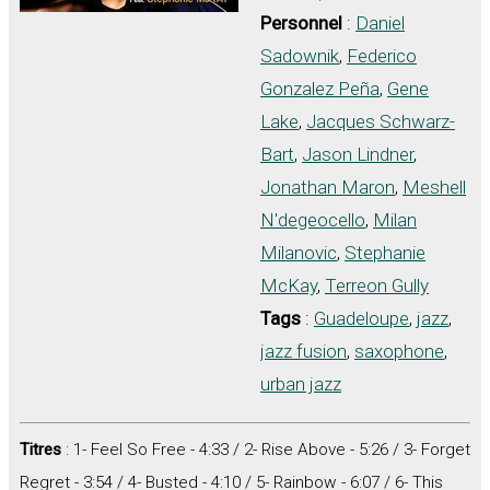
Personnel
:
Daniel
Sadownik
,
Federico
Gonzalez Peña
,
Gene
Lake
,
Jacques Schwarz-
Bart
,
Jason Lindner
,
Jonathan Maron
,
Meshell
N'degeocello
,
Milan
Milanovic
,
Stephanie
McKay
,
Terreon Gully
Tags
:
Guadeloupe
,
jazz
,
jazz fusion
,
saxophone
,
urban jazz
Titres
: 1- Feel So Free - 4:33 / 2- Rise Above - 5:26 / 3- Forget
Regret - 3:54 / 4- Busted - 4:10 / 5- Rainbow - 6:07 / 6- This