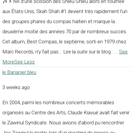
🎶 ⚡ Né d’une scission des Shleu-Shleu alors en tournée
aux États-Unis, Skah Shah #1 devient très rapidement l’un
des groupes phares du compas haïtien et marque la
deuxième moitié des années 70 par de nombreux succès.
Cet album, Best Compas, le septième, sorti en 1979 chez
Marc Records, n’y fait pas... Lire la suite sur le blog :
...
See
More
See Less
le Bananier bleu
3 weeks ago
En 2004, parmi les nombreux concerts mémorables
organisés au Centre des Arts, Claude Kiavué avait fait venir
le Zawinul Syndicate. Nous avions d’abord pu rencontrer
Joe Zawinul le matin, lors d’un meeting de presse au