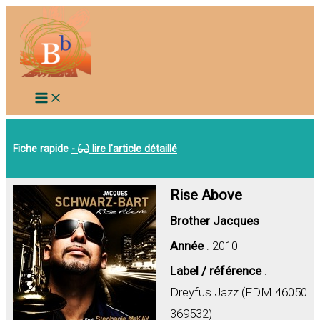
Aller
au
contenu
Fiche rapide
-
lire l'article détaillé
Rise Above
Brother Jacques
Année
: 2010
Label / référence
:
Dreyfus Jazz (FDM 46050
369532)