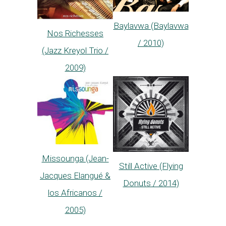
Baylavwa (Baylavwa
Nos Richesses
/ 2010)
(Jazz Kreyol Trio /
2009)
Missounga (Jean-
Still Active (Flying
Jacques Elangué &
Donuts / 2014)
los Africanos /
2005)