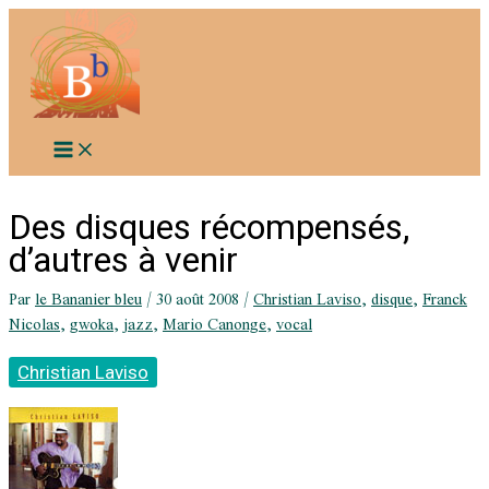
Aller
au
contenu
Des disques récompensés,
d’autres à venir
Par
le Bananier bleu
/
30 août 2008
/
Christian Laviso
,
disque
,
Franck
Nicolas
,
gwoka
,
jazz
,
Mario Canonge
,
vocal
Christian Laviso