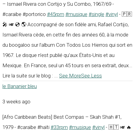
– Ismael Rivera con Cortijo y Su Combo, 1967/69 -
#caraïbe #portorico
#45rpm
#musique
#single
#vinyl
- 🇵🇷
🎤 🎺 💿 🌎 Accompagné de son fidèle ami, Rafael Cortijo,
Ismael Rivera cède, en cette fin des années 60, à la mode
du boogaloo sur l’album Con Todos Los Hierros qui sort en
1967. Le disque n’est publié qu’aux États-Unis et au
Mexique. En France, seul un 45 tours en sera extrait, deux...
Lire la suite sur le blog :
...
See More
See Less
le Bananier bleu
3 weeks ago
[Afro Caribbean Beats] Best Compas – Skah Shah #1,
1979 - #caraïbe #haïti
#33rpm
#musique
#vinyl
- 🇭🇹 🎺 🔥