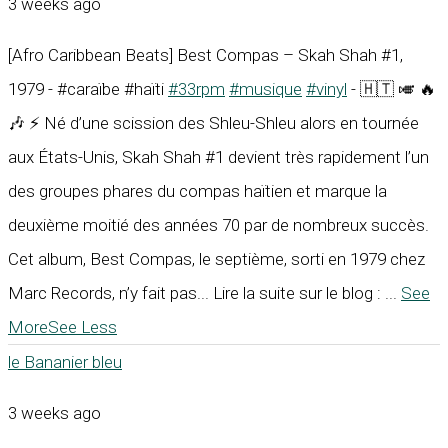
3 weeks ago
[Afro Caribbean Beats] Best Compas – Skah Shah #1,
1979 - #caraïbe #haïti
#33rpm
#musique
#vinyl
- 🇭🇹 🎺 🔥
🎶 ⚡ Né d’une scission des Shleu-Shleu alors en tournée
aux États-Unis, Skah Shah #1 devient très rapidement l’un
des groupes phares du compas haïtien et marque la
deuxième moitié des années 70 par de nombreux succès.
Cet album, Best Compas, le septième, sorti en 1979 chez
Marc Records, n’y fait pas... Lire la suite sur le blog :
...
See
More
See Less
le Bananier bleu
3 weeks ago