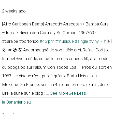
2 weeks ago
[Afro Caribbean Beats] Arrecotin Arrecotan / Bamba Cure
– Ismael Rivera con Cortijo y Su Combo, 1967/69 -
#caraïbe #portorico
#45rpm
#musique
#single
#vinyl
- 🇵🇷
🎤 🎺 💿 🌎 Accompagné de son fidèle ami, Rafael Cortijo,
Ismael Rivera cède, en cette fin des années 60, à la mode
du boogaloo sur l’album Con Todos Los Hierros qui sort en
1967. Le disque n’est publié qu’aux États-Unis et au
Mexique. En France, seul un 45 tours en sera extrait, deux...
Lire la suite sur le blog :
...
See More
See Less
le Bananier bleu