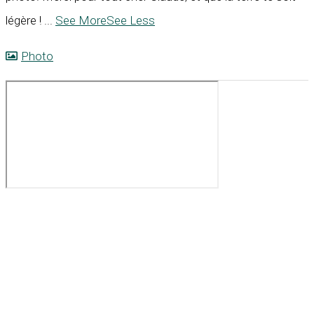
légère !
...
See More
See Less
Photo