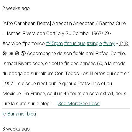
2 weeks ago
[Afro Caribbean Beats] Arrecotin Arrecotan / Bamba Cure
– Ismael Rivera con Cortijo y Su Combo, 1967/69 -
#caraïbe #portorico
#45rpm
#musique
#single
#vinyl
- 🇵🇷
🎤 🎺 💿 🌎 Accompagné de son fidèle ami, Rafael Cortijo,
Ismael Rivera cède, en cette fin des années 60, à la mode
du boogaloo sur l’album Con Todos Los Hierros qui sort en
1967. Le disque n’est publié qu’aux États-Unis et au
Mexique. En France, seul un 45 tours en sera extrait, deux...
Lire la suite sur le blog :
...
See More
See Less
le Bananier bleu
3 weeks ago