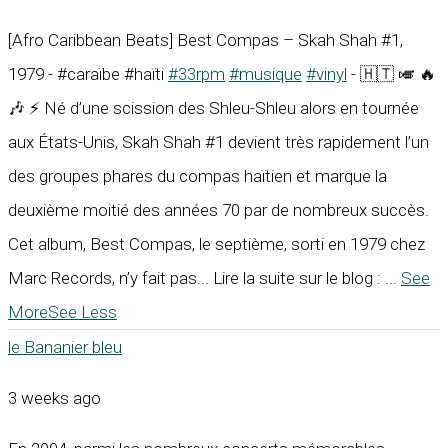
[Afro Caribbean Beats] Best Compas – Skah Shah #1,
1979 - #caraïbe #haïti
#33rpm
#musique
#vinyl
- 🇭🇹 🎺 🔥
🎶 ⚡ Né d’une scission des Shleu-Shleu alors en tournée
aux États-Unis, Skah Shah #1 devient très rapidement l’un
des groupes phares du compas haïtien et marque la
deuxième moitié des années 70 par de nombreux succès.
Cet album, Best Compas, le septième, sorti en 1979 chez
Marc Records, n’y fait pas... Lire la suite sur le blog :
...
See
More
See Less
le Bananier bleu
3 weeks ago