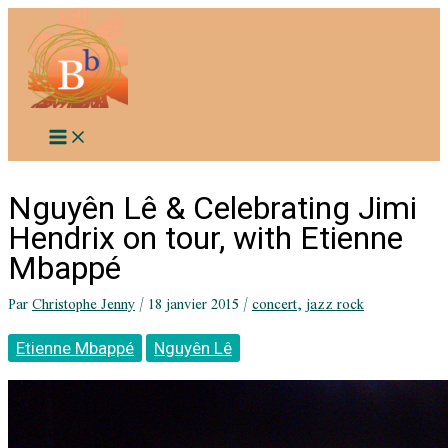
Aller
au
contenu
Nguyên Lê & Celebrating Jimi
Hendrix on tour, with Etienne
Mbappé
Par
Christophe Jenny
/
18 janvier 2015
/
concert
,
jazz rock
Etienne Mbappé
Nguyên Lê