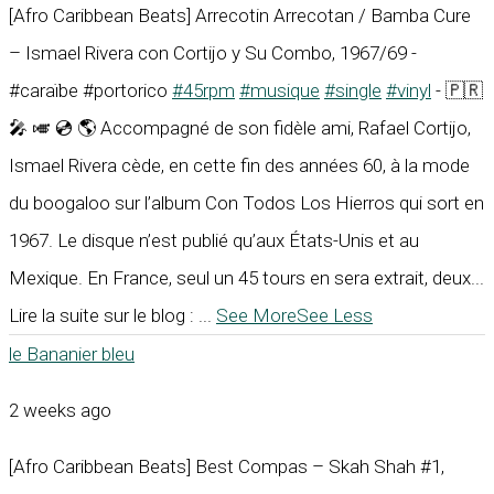
[Afro Caribbean Beats] Arrecotin Arrecotan / Bamba Cure
– Ismael Rivera con Cortijo y Su Combo, 1967/69 -
#caraïbe #portorico
#45rpm
#musique
#single
#vinyl
- 🇵🇷
🎤 🎺 💿 🌎 Accompagné de son fidèle ami, Rafael Cortijo,
Ismael Rivera cède, en cette fin des années 60, à la mode
du boogaloo sur l’album Con Todos Los Hierros qui sort en
1967. Le disque n’est publié qu’aux États-Unis et au
Mexique. En France, seul un 45 tours en sera extrait, deux...
Lire la suite sur le blog :
...
See More
See Less
le Bananier bleu
2 weeks ago
[Afro Caribbean Beats] Best Compas – Skah Shah #1,