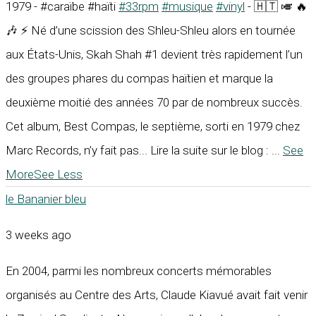
1979 - #caraïbe #haïti
#33rpm
#musique
#vinyl
- 🇭🇹 🎺 🔥
🎶 ⚡ Né d’une scission des Shleu-Shleu alors en tournée
aux États-Unis, Skah Shah #1 devient très rapidement l’un
des groupes phares du compas haïtien et marque la
deuxième moitié des années 70 par de nombreux succès.
Cet album, Best Compas, le septième, sorti en 1979 chez
Marc Records, n’y fait pas... Lire la suite sur le blog :
...
See
More
See Less
le Bananier bleu
3 weeks ago
En 2004, parmi les nombreux concerts mémorables
organisés au Centre des Arts, Claude Kiavué avait fait venir