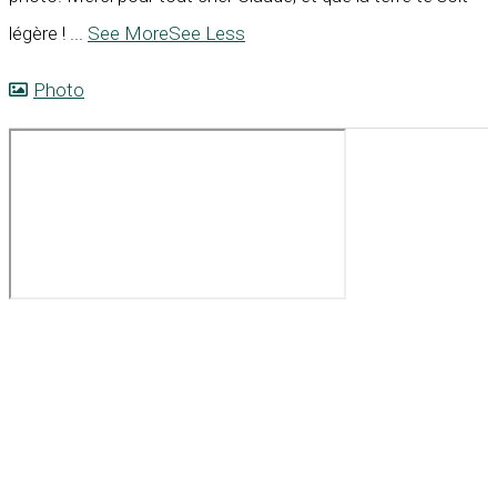
légère !
...
See More
See Less
Photo