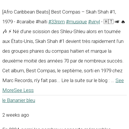
[Afro Caribbean Beats] Best Compas – Skah Shah #1,
1979 - #caraïbe #haïti
#33rpm
#musique
#vinyl
- 🇭🇹 🎺 🔥
🎶 ⚡ Né d’une scission des Shleu-Shleu alors en tournée
aux États-Unis, Skah Shah #1 devient très rapidement l’un
des groupes phares du compas haïtien et marque la
deuxième moitié des années 70 par de nombreux succès.
Cet album, Best Compas, le septième, sorti en 1979 chez
Marc Records, n’y fait pas... Lire la suite sur le blog :
...
See
More
See Less
le Bananier bleu
2 weeks ago