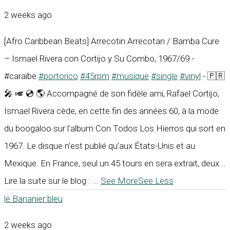
2 weeks ago
[Afro Caribbean Beats] Arrecotin Arrecotan / Bamba Cure
– Ismael Rivera con Cortijo y Su Combo, 1967/69 -
#caraïbe
#portorico
#45rpm
#musique
#single
#vinyl
- 🇵🇷
🎤 🎺 💿 🌎 Accompagné de son fidèle ami, Rafael Cortijo,
Ismael Rivera cède, en cette fin des années 60, à la mode
du boogaloo sur l’album Con Todos Los Hierros qui sort en
1967. Le disque n’est publié qu’aux États-Unis et au
Mexique. En France, seul un 45 tours en sera extrait, deux...
Lire la suite sur le blog :
...
See More
See Less
le Bananier bleu
2 weeks ago