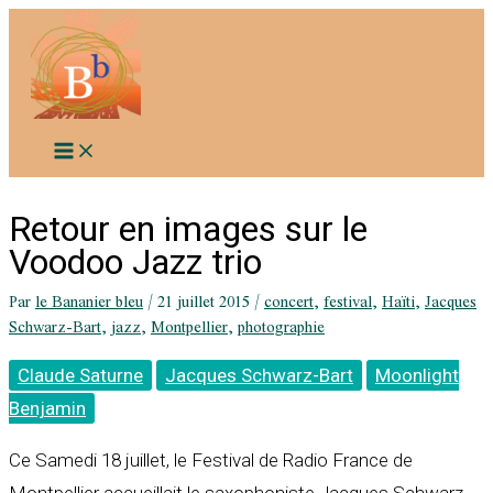
Aller
au
contenu
Retour en images sur le
Voodoo Jazz trio
Par
le Bananier bleu
/
21 juillet 2015
/
concert
,
festival
,
Haïti
,
Jacques
Schwarz-Bart
,
jazz
,
Montpellier
,
photographie
Claude Saturne
Jacques Schwarz-Bart
Moonlight
Benjamin
Ce Samedi 18 juillet, le Festival de Radio France de
Montpellier accueillait le saxophoniste Jacques Schwarz-