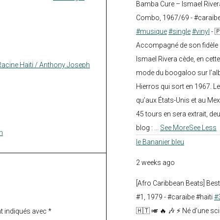
Bamba Cure – Ismael Rivera
Combo, 1967/69 - #caraïb
#musique
#single
#vinyl
- 
Accompagné de son fidèle a
Ismael Rivera cède, en cette
Racine Haïti / Anthony Joseph
mode du boogaloo sur l’a
Hierros qui sort en 1967. Le
qu’aux États-Unis et au Mex
45 tours en sera extrait, deux.
blog :
...
See More
See Less
n
le Bananier bleu
2 weeks ago
[Afro Caribbean Beats] Be
#1, 1979 - #caraïbe #haïti
#
🇭🇹 🎺 🔥 🎶 ⚡ Né d’une sc
t indiqués avec
*