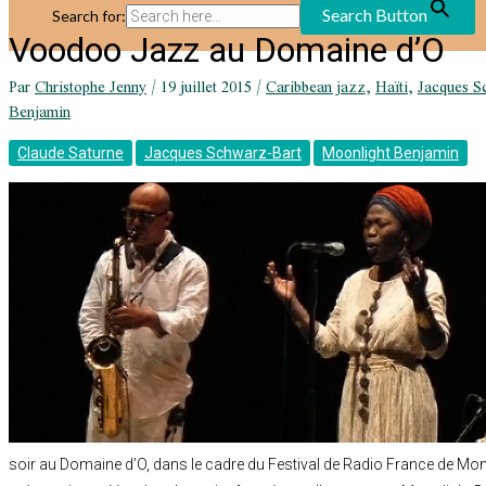
Search Button
Search for:
Voodoo Jazz au Domaine d’O
Par
Christophe Jenny
/
19 juillet 2015
/
Caribbean jazz
,
Haïti
,
Jacques S
Benjamin
Claude Saturne
Jacques Schwarz-Bart
Moonlight Benjamin
soir au Domaine d’O, dans le cadre du Festival de Radio France de Mon