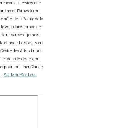
créneau d’interview que
 jardins de l’Arawak (ou
re hôtel de la Pointe de la
 Je vous laisse imaginer
ne le remercierai jamais
 chance. Le soir, il y eut
Centre des Arts, et nous
ter dans les loges, où
rci pour tout cher Claude,
!
...
See More
See Less