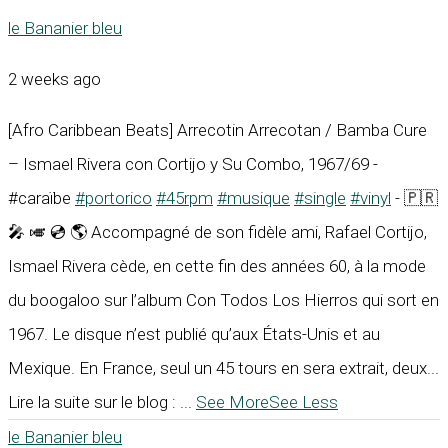
le Bananier bleu
2 weeks ago
[Afro Caribbean Beats] Arrecotin Arrecotan / Bamba Cure
– Ismael Rivera con Cortijo y Su Combo, 1967/69 -
#caraïbe
#portorico
#45rpm
#musique
#single
#vinyl
- 🇵🇷
🎤 🎺 💿 🌎 Accompagné de son fidèle ami, Rafael Cortijo,
Ismael Rivera cède, en cette fin des années 60, à la mode
du boogaloo sur l’album Con Todos Los Hierros qui sort en
1967. Le disque n’est publié qu’aux États-Unis et au
Mexique. En France, seul un 45 tours en sera extrait, deux...
Lire la suite sur le blog :
...
See More
See Less
le Bananier bleu