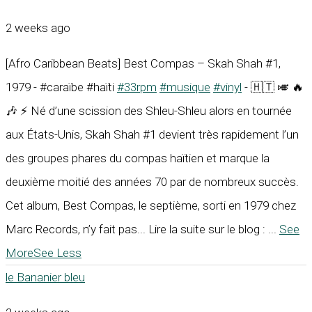
2 weeks ago
[Afro Caribbean Beats] Best Compas – Skah Shah #1,
1979 - #caraïbe #haïti
#33rpm
#musique
#vinyl
- 🇭🇹 🎺 🔥
🎶 ⚡ Né d’une scission des Shleu-Shleu alors en tournée
aux États-Unis, Skah Shah #1 devient très rapidement l’un
des groupes phares du compas haïtien et marque la
deuxième moitié des années 70 par de nombreux succès.
Cet album, Best Compas, le septième, sorti en 1979 chez
Marc Records, n’y fait pas... Lire la suite sur le blog :
...
See
More
See Less
le Bananier bleu