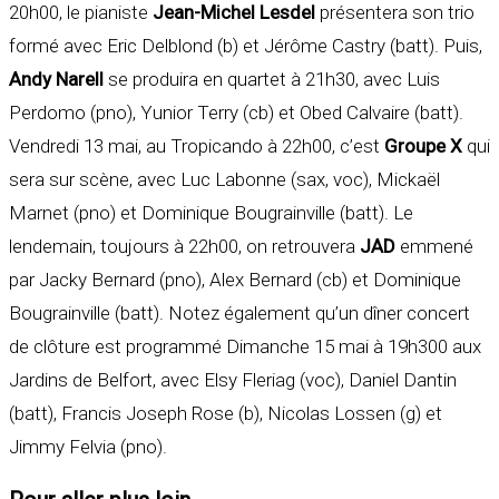
20h00, le pianiste
Jean-Michel Lesdel
présentera son trio
formé avec Eric Delblond (b) et Jérôme Castry (batt). Puis,
Andy Narell
se produira en quartet à 21h30, avec Luis
Perdomo (pno), Yunior Terry (cb) et Obed Calvaire (batt).
Vendredi 13 mai, au Tropicando à 22h00, c’est
Groupe X
qui
sera sur scène, avec Luc Labonne (sax, voc), Mickaël
Marnet (pno) et Dominique Bougrainville (batt). Le
lendemain, toujours à 22h00, on retrouvera
JAD
emmené
par Jacky Bernard (pno), Alex Bernard (cb) et Dominique
Bougrainville (batt). Notez également qu’un dîner concert
de clôture est programmé Dimanche 15 mai à 19h300 aux
Jardins de Belfort, avec Elsy Fleriag (voc), Daniel Dantin
(batt), Francis Joseph Rose (b), Nicolas Lossen (g) et
Jimmy Felvia (pno).