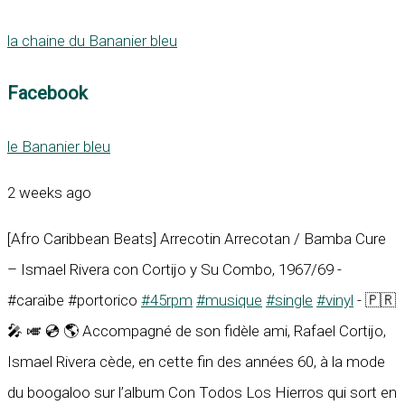
la chaine du Bananier bleu
Facebook
le Bananier bleu
2 weeks ago
[Afro Caribbean Beats] Arrecotin Arrecotan / Bamba Cure
– Ismael Rivera con Cortijo y Su Combo, 1967/69 -
#caraïbe #portorico
#45rpm
#musique
#single
#vinyl
- 🇵🇷
🎤 🎺 💿 🌎 Accompagné de son fidèle ami, Rafael Cortijo,
Ismael Rivera cède, en cette fin des années 60, à la mode
du boogaloo sur l’album Con Todos Los Hierros qui sort en