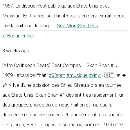
1967. Le disque n’est publié qu’aux États-Unis et au
Mexique. En France, seul un 45 tours en sera extrait, deux...
Lire la suite sur le blog :
...
See More
See Less
le Bananier bleu
3 weeks ago
[Afro Caribbean Beats] Best Compas – Skah Shah #1,
1979 - #caraïbe #haïti
#33rpm
#musique
#vinyl
- 🇭🇹 🎺 🔥
🎶 ⚡ Né d’une scission des Shleu-Shleu alors en tournée
aux États-Unis, Skah Shah #1 devient très rapidement l’un
des groupes phares du compas haïtien et marque la
deuxième moitié des années 70 par de nombreux succès.
Cet album, Best Compas, le septième, sorti en 1979 chez