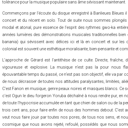
tolérance pour la musique populaire sans âme sévissant maintenant.
Commençons par l'écoute du disque enregistré à Banlieues Bleues il
concert et du récent en solo. Tout de suite nous sommes plongés
modal et atonal, pure essence de l'esprit des rythmes gwo-ka entière
années lumières des démonstrations musicales traditionnelles bien
banania) qui sévissent avec délices ici et là en concert et sur les
colonial est souvent une esthétique moralisante, bien-pensante et com
L'approche de Gérard est l'antithèse de ce culte. Directe, fraîche, d
vigoureuse et explosive. La musique n'est pas la pour nous fl
épouvantable temps du passé, ce n'est pas son objectif, elle va par c
de nous décrasser de toutes nos attitudes paralysantes, limitées, ali
C'est Fanon en musique, genre peaux noires et masques blancs. Ce so
c'est Ogun le dieu forgeron Yoruba déchaîné à nous rendre pur, en n
de toute l'hypocrisie accumulée en tant que chien de salon ou de la perf
trois cent ans, pour faire enfin de nous des hommes debout. C'est 
veut nous faire jouir par toutes nos pores, de tous nos sens, et n
cosmique que nous avons rejeté, refoulé, possédés que nous somm