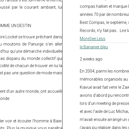
compas haïtien et marque l
poussé par le courant ambiant, lui
années 70 par de nombreux
Best Compas, le septième, 
COMME UN DESTIN
Records, n’y fait pas... Lire l
naire Lockel se trouve prêchant dans
More
See Less
enu moutons de Panurge s'en aller
le Bananier bleu
urd'hui qu'une démarche individuelle
as disparu du monde collectif qui
2 weeks ago
cidité de chacun de trouver en lui la
En 2004, parmi les nombre
n'est pas une question de mode mais
mémorables organisés au C
Kiavué avait fait venir le Z
ient d'un autre monde, ont accueilli
avions d’abord pu rencontr
monde.
lors d’un meeting de press
et avec l’aide de Luc Micha
m’avait ensuite arrangé un 
ler voir et écouter l'homme à Baie-
j’avais pu réaliser dans les
its. Plus la musique vous paraîtra