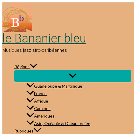
Aller
au
contenu
le Bananier bleu
Musiques jazz afro-caribéennes
Régions
Guadeloupe & Martinique
France
Afrique
Caraïbes
Amériques
Asie, Océanie & Océan Indien
Rubriques