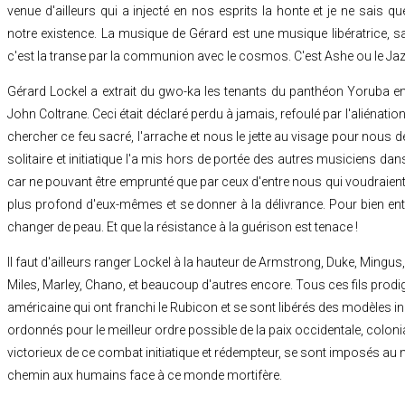
venue d'ailleurs qui a injecté en nos esprits la honte et je ne sais qu
notre existence. La musique de Gérard est une musique libératrice, sa
c'est la transe par la communion avec le cosmos. C'est Ashe ou le Jaz
Gérard Lockel a extrait du gwo-ka les tenants du panthéon Yoruba enfo
John Coltrane. Ceci était déclaré perdu à jamais, refoulé par l'aliénation et
chercher ce feu sacré, l'arrache et nous le jette au visage pour nous d
solitaire et initiatique l'a mis hors de portée des autres musiciens d
car ne pouvant être emprunté que par ceux d'entre nous qui voudraient b
plus profond d'eux-mêmes et se donner à la délivrance. Pour bien ente
changer de peau. Et que la résistance à la guérison est tenace !
Il faut d'ailleurs ranger Lockel à la hauteur de Armstrong, Duke, Mingus
Miles, Marley, Chano, et beaucoup d'autres encore. Tous ces fils prodi
américaine qui ont franchi le Rubicon et se sont libérés des modèles 
ordonnés pour le meilleur ordre possible de la paix occidentale, colonia
victorieux de ce combat initiatique et rédempteur, se sont imposés au m
chemin aux humains face à ce monde mortifère.