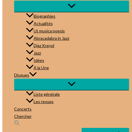
Biographies
Actualités
Ut musica poesis
Abracadabra in Jazz
Djaz Kreyol
Jazz
Idées
A la Une
Disques
Liste générale
Les revues
Concerts
Chercher