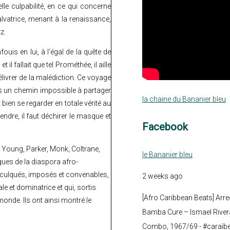
elle culpabilité, en ce qui concerne
lvatrice, menant à la renaissance,
z.
uis en lui, à l'égal de la quête de
 il fallait que tel Prométhée, il aille
élivrer de la malédiction. Ce voyage
ans un chemin impossible à partager
la chaine du Bananier bleu
ien se regarder en totale vérité au
ndre, il faut déchirer le masque et
Facebook
, Young, Parker, Monk, Coltrane,
le Bananier bleu
gues de la diaspora afro-
inculqués, imposés et convenables,
2 weeks ago
le et dominatrice et qui, sortis
[Afro Caribbean Beats] Arre
onde. Ils ont ainsi montré le
Bamba Cure – Ismael Rivera
Combo, 1967/69 - #caraïb