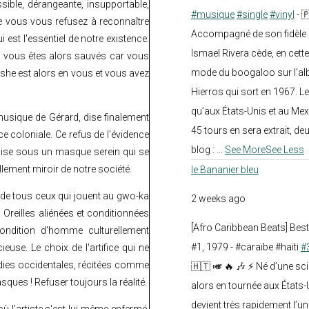
sible, dérangeante, insupportable,
#musique
#single
#vinyl
- 
ue vous vous refusez à reconnaître
Accompagné de son fidèle a
ui est l'essentiel de notre existence.
Ismael Rivera cède, en cette
e, vous êtes alors sauvés car vous
mode du boogaloo sur l’a
 Ashe est alors en vous et vous avez
Hierros qui sort en 1967. Le
qu’aux États-Unis et au Mex
a musique de Gérard, dise finalement
45 tours en sera extrait, deux.
coloniale. Ce refus de l'évidence
blog :
...
See More
See Less
guise sous un masque serein qui se
lement miroir de notre société.
le Bananier bleu
 de tous ceux qui jouent au gwo-ka
2 weeks ago
 Oreilles aliénées et conditionnées
[Afro Caribbean Beats] Be
ondition d'homme culturellement
#1, 1979 - #caraïbe #haïti
#
euse. Le choix de l'artifice qui ne
odies occidentales, récitées comme
🇭🇹 🎺 🔥 🎶 ⚡ Né d’une sc
ques ! Refuser toujours la réalité.
alors en tournée aux États
devient très rapidement l’
 où l'artiste s'est lui-même enfermé,