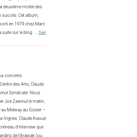
a deuxième moitié des
 succès. Cet album,
sorti en 1979 chez Marc
a suite sur le blog :
...
See
ux concerts
entre des Arts, Claude
awinul Syndicate. Nous
er Joe Zawinul le matin,
e au Midway au Gosier –
ux-Vignes. Claude Kiavué
créneau d’interview que
 jardins de l’Arawak (ou