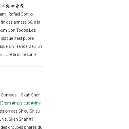
🇷 🎤 🎺 💿 🌎
mi, Rafael Cortijo,
 fin des années 60, à la
lbum Con Todos Los
 disque n’est publié
ique. En France, seul un
.. Lire la suite sur le
st Compas – Skah Shah
33rpm
#musique
#vinyl
-
ission des Shleu-Shleu
-Unis, Skah Shah #1
un des groupes phares du