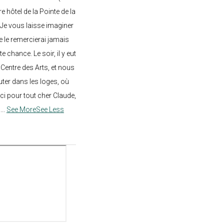
re hôtel de la Pointe de la
 Je vous laisse imaginer
ne le remercierai jamais
 chance. Le soir, il y eut
Centre des Arts, et nous
ter dans les loges, où
rci pour tout cher Claude,
!
...
See More
See Less