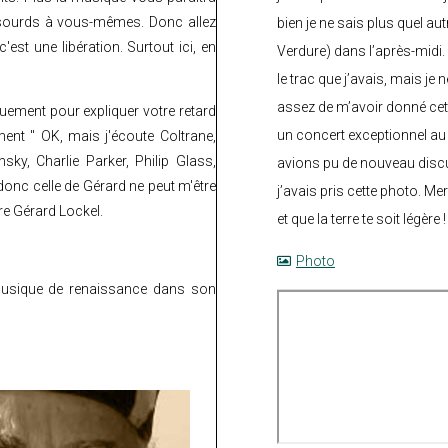
s sourds à vous-mêmes. Donc allez
bien je ne sais plus quel aut
est une libération. Surtout ici, en
Verdure) dans l’après-midi.
le trac que j’avais, mais je 
assez de m’avoir donné cette
iquement pour expliquer votre retard
un concert exceptionnel au 
ent " OK, mais j'écoute Coltrane,
sky, Charlie Parker, Philip Glass,
avions pu de nouveau discu
donc celle de Gérard ne peut m'être
j’avais pris cette photo. Me
dre Gérard Lockel.
et que la terre te soit légère 
Photo
musique de renaissance dans son