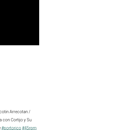
cotin Arrecotan /
 con Cortijo y Su
e
#portorico
#45rpm