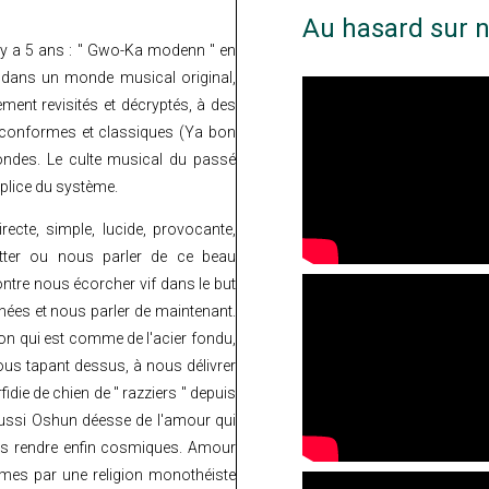
Au hasard sur n
 y a 5 ans : " Gwo-Ka modenn " en
 dans un monde musical original,
ment revisités et décryptés, à des
 conformes et classiques (Ya bon
 ondes. Le culte musical du passé
plice du système.
irecte, simple, lucide, provocante,
atter ou nous parler de ce beau
ontre nous écorcher vif dans le but
énées et nous parler de maintenant.
n qui est comme de l'acier fondu,
ous tapant dessus, à nous délivrer
idie de chien de " razziers " depuis
aussi Oshun déesse de l'amour qui
ous rendre enfin cosmiques. Amour
es par une religion monothéiste