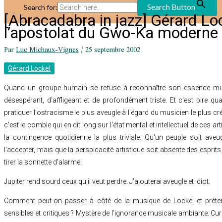
Search Button
Search for:
[Abracadabra in jazz] Gérard Loc
l’apostolat du Gwo-Ka moderne
Par
Luc Michaux-Vignes
/
25 septembre 2002
Gérard Lockel
Quand un groupe humain se refuse à reconnaître son essence musi
désespérant, d'affligeant et de profondément triste. Et c'est pire qu
pratiquer l'ostracisme le plus aveugle à l'égard du musicien le plus cr
c'est le comble qui en dit long sur l'état mental et intellectuel de ces 
la contingence quotidienne la plus triviale. Qu'un peuple soit ave
l'accepter, mais que la perspicacité artistique soit absente des esprits 
tirer la sonnette d'alarme.
Jupiter rend sourd ceux qu'il veut perdre. J'ajouterai aveugle et idiot.
Comment peut-on passer à côté de la musique de Lockel et préten
sensibles et critiques ? Mystère de l'ignorance musicale ambiante. Cur