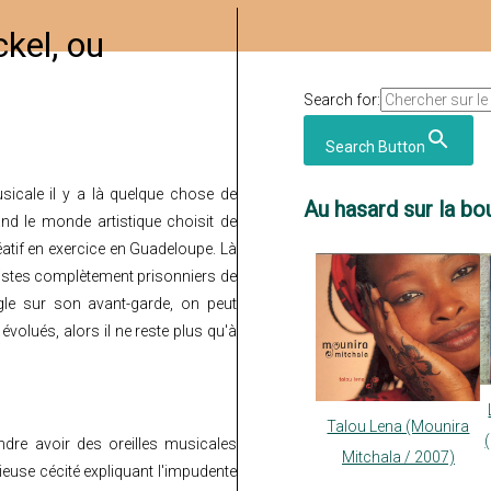
kel, ou
Search for:
Search Button
cale il y a là quelque chose de
Au hasard sur la bou
and le monde artistique choisit de
éatif en exercice en Guadeloupe. Là
artistes complètement prisonniers de
ugle sur son avant-garde, on peut
évolués, alors il ne reste plus qu'à
Talou Lena (Mounira
dre avoir des oreilles musicales
Mitchala / 2007)
ieuse cécité expliquant l'impudente