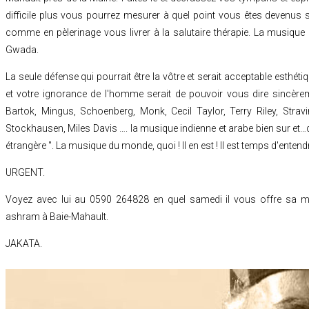
difficile plus vous pourrez mesurer à quel point vous êtes devenu
comme en pèlerinage vous livrer à la salutaire thérapie. La musique c'
Gwada.
La seule défense qui pourrait être la vôtre et serait acceptable esthét
et votre ignorance de l'homme serait de pouvoir vous dire sincèrem
Bartok, Mingus, Schoenberg, Monk, Cecil Taylor, Terry Riley, Stravin
Stockhausen, Miles Davis …. la musique indienne et arabe bien sur et…
étrangère ". La musique du monde, quoi ! Il en est ! Il est temps d'enten
URGENT.
Voyez avec lui au 0590 264828 en quel samedi il vous offre sa 
ashram à Baie-Mahault.
JAKATA.