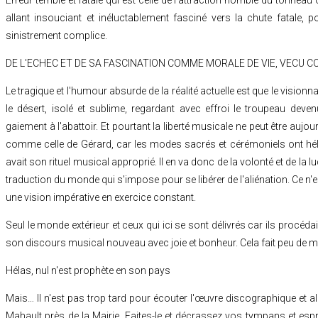
allant insouciant et inéluctablement fasciné vers la chute fatale, 
sinistrement complice.
DE L'ECHEC ET DE SA FASCINATION COMME MORALE DE VIE, VECU 
Le tragique et l'humour absurde de la réalité actuelle est que le vision
le désert, isolé et sublime, regardant avec effroi le troupeau dev
gaiement à l'abattoir. Et pourtant la liberté musicale ne peut être aujo
comme celle de Gérard, car les modes sacrés et cérémoniels ont hél
avait son rituel musical approprié. Il en va donc de la volonté et de la lu
traduction du monde qui s'impose pour se libérer de l'aliénation. Ce 
une vision impérative en exercice constant.
Seul le monde extérieur et ceux qui ici se sont délivrés car ils procéda
son discours musical nouveau avec joie et bonheur. Cela fait peu de 
Hélas, nul n'est prophète en son pays
Mais… Il n'est pas trop tard pour écouter l'œuvre discographique et al
Mahault près de la Mairie. Faites-le et décrassez vos tympans et espr