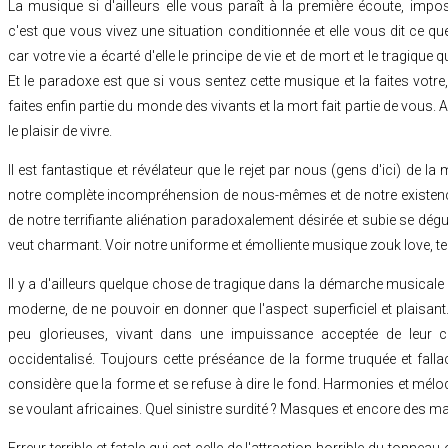
La musique si d'ailleurs elle vous paraît à la première écoute, impos
c'est que vous vivez une situation conditionnée et elle vous dit ce q
car votre vie a écarté d'elle le principe de vie et de mort et le tragique q
Et le paradoxe est que si vous sentez cette musique et la faites votr
faites enfin partie du monde des vivants et la mort fait partie de vous.
le plaisir de vivre.
Il est fantastique et révélateur que le rejet par nous (gens d'ici) de l
notre complète incompréhension de nous-mêmes et de notre existence 
de notre terrifiante aliénation paradoxalement désirée et subie se dé
veut charmant. Voir notre uniforme et émolliente musique zouk love, tel
Il y a d'ailleurs quelque chose de tragique dans la démarche musicale
moderne, de ne pouvoir en donner que l'aspect superficiel et plaisant.
peu glorieuses, vivant dans une impuissance acceptée de leur c
occidentalisé. Toujours cette préséance de la forme truquée et fallaci
considère que la forme et se refuse à dire le fond. Harmonies et mél
se voulant africaines. Quel sinistre surdité ? Masques et encore des mas
Erreur terrible et fatale qui est celle de l'attraction horrible du tonneau