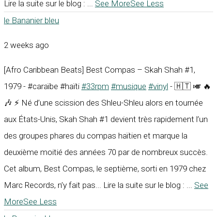
Lire la suite sur le blog :
...
See More
See Less
le Bananier bleu
2 weeks ago
[Afro Caribbean Beats] Best Compas – Skah Shah #1,
1979 - #caraïbe #haïti
#33rpm
#musique
#vinyl
- 🇭🇹 🎺 🔥
🎶 ⚡ Né d’une scission des Shleu-Shleu alors en tournée
aux États-Unis, Skah Shah #1 devient très rapidement l’un
des groupes phares du compas haïtien et marque la
deuxième moitié des années 70 par de nombreux succès.
Cet album, Best Compas, le septième, sorti en 1979 chez
Marc Records, n’y fait pas... Lire la suite sur le blog :
...
See
More
See Less