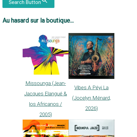
Search Button
Au hasard sur la boutique...
Missounga (Jean-
Vibes A Péyi La
Jacques Elangué &
(Jocelyn Ménard,
los Africanos /
2026)
2005)