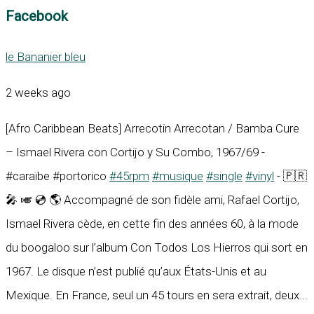
Facebook
le Bananier bleu
2 weeks ago
[Afro Caribbean Beats] Arrecotin Arrecotan / Bamba Cure
– Ismael Rivera con Cortijo y Su Combo, 1967/69 -
#caraïbe #portorico
#45rpm
#musique
#single
#vinyl
- 🇵🇷
🎤 🎺 💿 🌎 Accompagné de son fidèle ami, Rafael Cortijo,
Ismael Rivera cède, en cette fin des années 60, à la mode
du boogaloo sur l’album Con Todos Los Hierros qui sort en
1967. Le disque n’est publié qu’aux États-Unis et au
Mexique. En France, seul un 45 tours en sera extrait, deux...