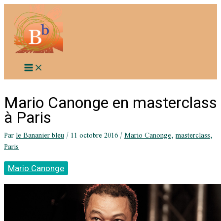
Aller
au
contenu
Mario Canonge en masterclass
à Paris
Par
le Bananier bleu
/
11 octobre 2016
/
Mario Canonge
,
masterclass
,
Paris
Mario Canonge