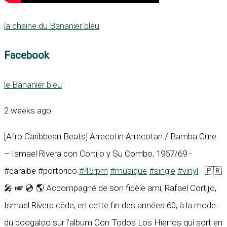
la chaine du Bananier bleu
Facebook
le Bananier bleu
2 weeks ago
[Afro Caribbean Beats] Arrecotin Arrecotan / Bamba Cure
– Ismael Rivera con Cortijo y Su Combo, 1967/69 -
#caraïbe #portorico
#45rpm
#musique
#single
#vinyl
- 🇵🇷
🎤 🎺 💿 🌎 Accompagné de son fidèle ami, Rafael Cortijo,
Ismael Rivera cède, en cette fin des années 60, à la mode
du boogaloo sur l’album Con Todos Los Hierros qui sort en