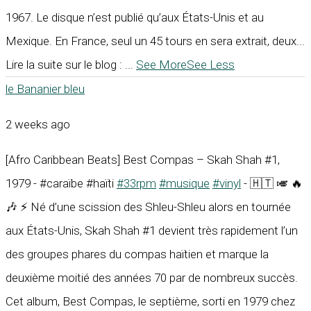
1967. Le disque n’est publié qu’aux États-Unis et au
Mexique. En France, seul un 45 tours en sera extrait, deux...
Lire la suite sur le blog :
...
See More
See Less
le Bananier bleu
2 weeks ago
[Afro Caribbean Beats] Best Compas – Skah Shah #1,
1979 - #caraïbe #haïti
#33rpm
#musique
#vinyl
- 🇭🇹 🎺 🔥
🎶 ⚡ Né d’une scission des Shleu-Shleu alors en tournée
aux États-Unis, Skah Shah #1 devient très rapidement l’un
des groupes phares du compas haïtien et marque la
deuxième moitié des années 70 par de nombreux succès.
Cet album, Best Compas, le septième, sorti en 1979 chez