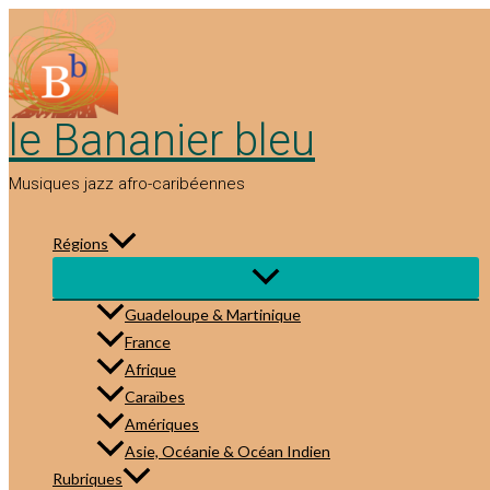
Aller
au
contenu
le Bananier bleu
Musiques jazz afro-caribéennes
Régions
Guadeloupe & Martinique
France
Afrique
Caraïbes
Amériques
Asie, Océanie & Océan Indien
Rubriques