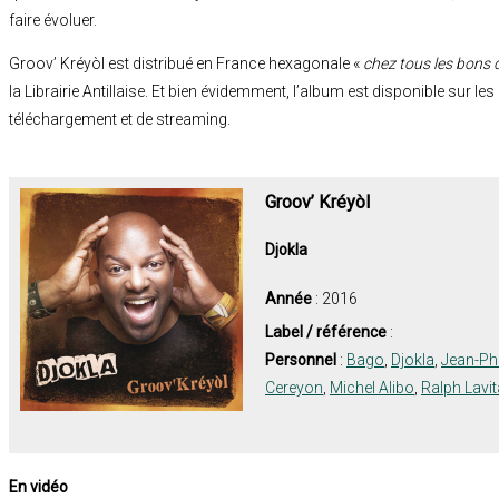
faire évoluer.
Groov’ Kréyòl est distribué en France hexagonale «
chez tous les bons 
la Librairie Antillaise. Et bien évidemment, l’album est disponible sur le
téléchargement et de streaming.
Groov’ Kréyòl
Djokla
Année
: 2016
Label / référence
:
Personnel
:
Bago
,
Djokla
,
Jean-Phi
Cereyon
,
Michel Alibo
,
Ralph Lavit
En vidéo