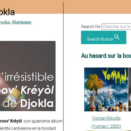
okla
gwoka
,
Martinique
Search for:
Search Button
Au hasard sur la bou
Yoman Récolte
roov’ Kréyòl
, son quatrième album
(Yoman / 2005)
identité caribéenne en la fondant