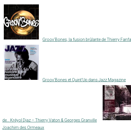
Groov’Bones, la fusion brûlante de Thierry Fanfa
Groov’Bones et Quint’Up dans Jazz Magazine
de… Kréyol Djaz – Thierry Vaton & Georges Granville
Joachim des Ormeaux