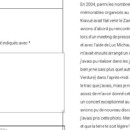
En 2004, parmi les nombre
mémorables organisés au C
Kiavué avait fait venir le Z
avions d’abord pu rencontr
lors d’un meeting de press
t indiqués avec
*
et avec l’aide de Luc Micha
m’avait ensuite arrangé un 
j’avais pu réaliser dans les
bien je ne sais plus quel aut
Verdure) dans l’après-midi.
le trac que j’avais, mais je 
assez de m’avoir donné cette
un concert exceptionnel au 
avions pu de nouveau discu
j’avais pris cette photo. Me
et que la terre te soit légère 
Site