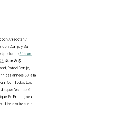
cotin Arrecotan /
 con Cortijo y Su
e #portorico
#45rpm
🇷 🎤 🎺 💿 🌎
mi, Rafael Cortijo,
 fin des années 60, à la
lbum Con Todos Los
 disque n’est publié
ique. En France, seul un
.. Lire la suite sur le