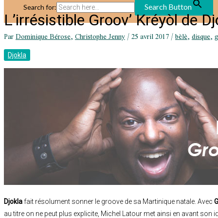
Search Button
Search for:
L’irrésistible Groov’ Kréyòl de Dj
Par
Dominique Bérose
,
Christophe Jenny
/
25 avril 2017
/
bèlè
,
disque
,
Djokla
Djokla
fait résolument sonner le groove de sa Martinique natale. Avec
G
au titre on ne peut plus explicite, Michel Latour met ainsi en avant son 