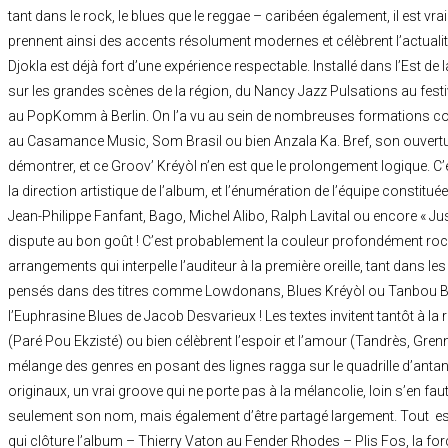
tant dans le rock, le blues que le reggae – caribéen également, il est vra
prennent ainsi des accents résolument modernes et célèbrent l’actualit
Djokla est déjà fort d’une expérience respectable. Installé dans l’Est de 
sur les grandes scènes de la région, du Nancy Jazz Pulsations au festi
au PopKomm à Berlin. On l’a vu au sein de nombreuses formations c
au Casamance Music, Som Brasil ou bien Anzala Ka. Bref, son ouverture
démontrer, et ce Groov’ Kréyòl n’en est que le prolongement logique. C’
la direction artistique de l’album, et l’énumération de l’équipe constituée 
Jean-Philippe Fanfant, Bago, Michel Alibo, Ralph Lavital ou encore « Ju
dispute au bon goût ! C’est probablement la couleur profondément r
arrangements qui interpelle l’auditeur à la première oreille, tant dans le
pensés dans des titres comme Lowdonans, Blues Kréyòl ou Tanbou B
l’Euphrasine Blues de Jacob Desvarieux ! Les textes invitent tantôt à la 
(Paré Pou Ekzisté) ou bien célèbrent l’espoir et l’amour (Tandrès, Gren
mélange des genres en posant des lignes ragga sur le quadrille d’antan.
originaux, un vrai groove qui ne porte pas à la mélancolie, loin s’en fa
seulement son nom, mais également d’être partagé largement. Tout est
qui clôture l’album – Thierry Vaton au Fender Rhodes – Plis Fos, la forc