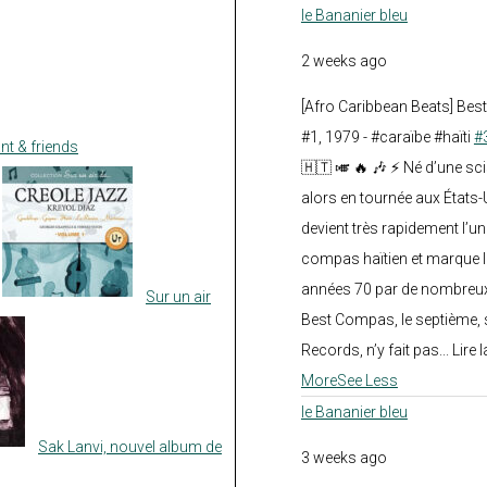
le Bananier bleu
2 weeks ago
[Afro Caribbean Beats] Be
#1, 1979 - #caraïbe #haïti
#
nt & friends
🇭🇹 🎺 🔥 🎶 ⚡ Né d’une sc
alors en tournée aux États
devient très rapidement l’
compas haïtien et marque l
années 70 par de nombreux
Sur un air
Best Compas, le septième, 
Records, n’y fait pas... Lire l
More
See Less
le Bananier bleu
Sak Lanvi, nouvel album de
3 weeks ago