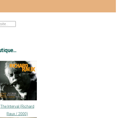
tique...
The Interval (Richard
Raux / 2000)