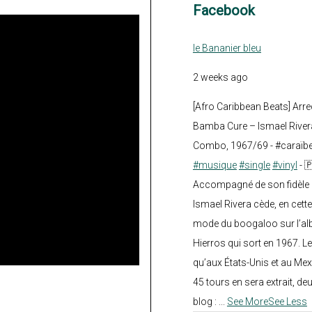
Facebook
le Bananier bleu
2 weeks ago
[Afro Caribbean Beats] Arre
Bamba Cure – Ismael Rivera
Combo, 1967/69 - #caraïb
#musique
#single
#vinyl
- 
Accompagné de son fidèle a
Ismael Rivera cède, en cette
mode du boogaloo sur l’a
Hierros qui sort en 1967. Le
qu’aux États-Unis et au Mex
45 tours en sera extrait, deux.
blog :
...
See More
See Less