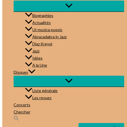
Biographies
Actualités
Ut musica poesis
Abracadabra in Jazz
Djaz Kreyol
Jazz
Idées
A la Une
Disques
Liste générale
Les revues
Concerts
Chercher