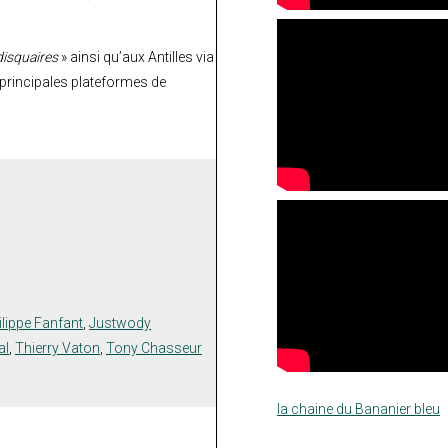
disquaires
» ainsi qu’aux Antilles via
s principales plateformes de
lippe Fanfant
,
Justwody
al
,
Thierry Vaton
,
Tony Chasseur
la chaine du Bananier bleu