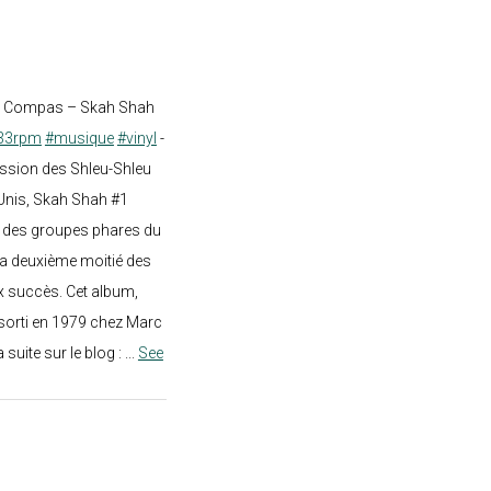
st Compas – Skah Shah
33rpm
#musique
#vinyl
-
ission des Shleu-Shleu
-Unis, Skah Shah #1
un des groupes phares du
a deuxième moitié des
 succès. Cet album,
sorti en 1979 chez Marc
a suite sur le blog :
...
See