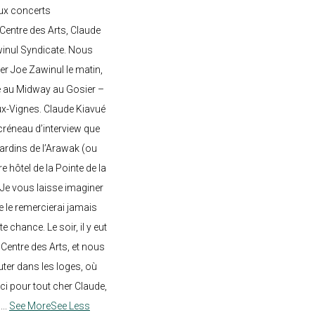
ux concerts
entre des Arts, Claude
awinul Syndicate. Nous
er Joe Zawinul le matin,
e au Midway au Gosier –
ux-Vignes. Claude Kiavué
créneau d’interview que
 jardins de l’Arawak (ou
re hôtel de la Pointe de la
 Je vous laisse imaginer
ne le remercierai jamais
 chance. Le soir, il y eut
Centre des Arts, et nous
ter dans les loges, où
rci pour tout cher Claude,
!
...
See More
See Less