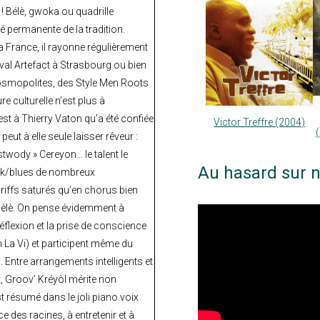
i ! Bélè, gwoka ou quadrille
é permanente de la tradition.
la France, il rayonne régulièrement
val Artefact à Strasbourg ou bien
osmopolites, des Style Men Roots
 culturelle n’est plus à
est à Thierry Vaton qu’a été confiée
Victor Treffre (2004)
peut à elle seule laisser rêveur :
stwody » Cereyon… le talent le
Au hasard sur n
ock/blues de nombreux
s riffs saturés qu’en chorus bien
èlè. On pense évidemment à
réflexion et la prise de conscience
n La Vi) et participent même du
 Entre arrangements intelligents et
ut, Groov’ Kréyòl mérite non
 résumé dans le joli piano voix
e des racines, à entretenir et à