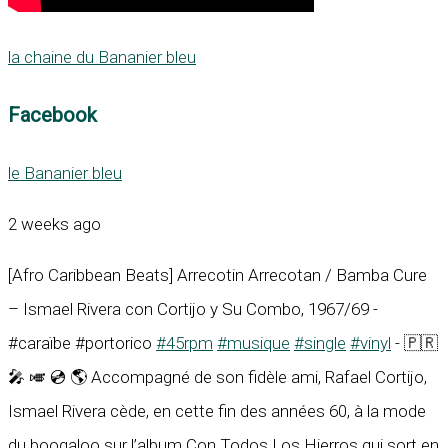
la chaine du Bananier bleu
Facebook
le Bananier bleu
2 weeks ago
[Afro Caribbean Beats] Arrecotin Arrecotan / Bamba Cure
– Ismael Rivera con Cortijo y Su Combo, 1967/69 -
#caraïbe #portorico
#45rpm
#musique
#single
#vinyl
- 🇵🇷
🎤 🎺 💿 🌎 Accompagné de son fidèle ami, Rafael Cortijo,
Ismael Rivera cède, en cette fin des années 60, à la mode
du boogaloo sur l’album Con Todos Los Hierros qui sort en