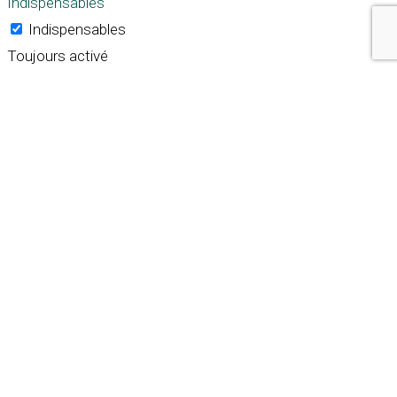
Indispensables
Indispensables
Toujours activé
Necessary cookies are absolutely essential for the
website to function properly. These cookies ensure basic
functionalities and security features of the website,
anonymously.
Cookie
Durée
Description
This cookie is set by GDPR
Cookie Consent plugin. The
cookielawinfo-
11
cookie is used to store the
checkbox-analytics
months
user consent for the
cookies in the category
"Analytics".
The cookie is set by GDPR