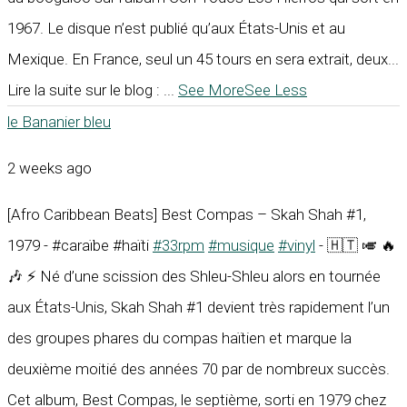
1967. Le disque n’est publié qu’aux États-Unis et au
Mexique. En France, seul un 45 tours en sera extrait, deux...
Lire la suite sur le blog :
...
See More
See Less
le Bananier bleu
2 weeks ago
[Afro Caribbean Beats] Best Compas – Skah Shah #1,
1979 - #caraïbe #haïti
#33rpm
#musique
#vinyl
- 🇭🇹 🎺 🔥
🎶 ⚡ Né d’une scission des Shleu-Shleu alors en tournée
aux États-Unis, Skah Shah #1 devient très rapidement l’un
des groupes phares du compas haïtien et marque la
deuxième moitié des années 70 par de nombreux succès.
Cet album, Best Compas, le septième, sorti en 1979 chez