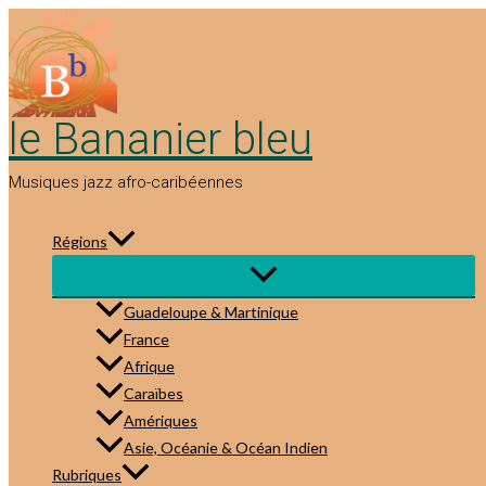
Aller
au
contenu
le Bananier bleu
Musiques jazz afro-caribéennes
Régions
Guadeloupe & Martinique
France
Afrique
Caraïbes
Amériques
Asie, Océanie & Océan Indien
Rubriques