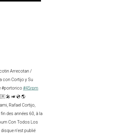
cotin Arrecotan /
 con Cortijo y Su
e #portorico
#45rpm
🇷 🎤 🎺 💿 🌎
mi, Rafael Cortijo,
 fin des années 60, à la
lbum Con Todos Los
 disque n’est publié