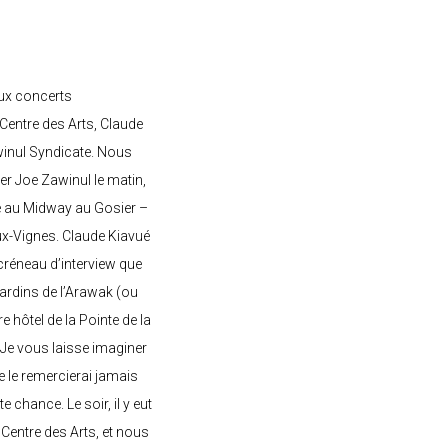
ux concerts
entre des Arts, Claude
awinul Syndicate. Nous
er Joe Zawinul le matin,
e au Midway au Gosier –
ux-Vignes. Claude Kiavué
créneau d’interview que
 jardins de l’Arawak (ou
re hôtel de la Pointe de la
 Je vous laisse imaginer
ne le remercierai jamais
 chance. Le soir, il y eut
Centre des Arts, et nous