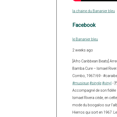
la chaine du Bananier bleu
Facebook
le Bananier bleu
2 weeks ago
[Afro Caribbean Beats] Arre
Bamba Cure – Ismael Rivera
Combo, 1967/69 - #caraïb
#musique
#single
#vinyl
- 
Accompagné de son fidèle a
Ismael Rivera cède, en cette
mode du boogaloo sur l’a
Hierros qui sort en 1967. Le