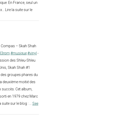
ique. En France, seul un
.. Lire la suite sur le
st Compas – Skah Shah
33rpm
#musique
#vinyl
-
ission des Shleu-Shleu
-Unis, Skah Shah #1
un des groupes phares du
a deuxième moitié des
 succès. Cet album,
sorti en 1979 chez Marc
a suite sur le blog :
...
See