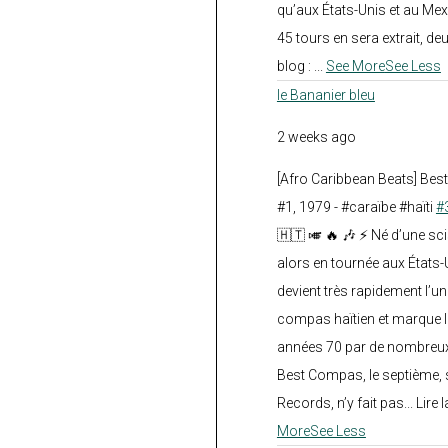
qu’aux États-Unis et au Mex
45 tours en sera extrait, deux.
blog :
...
See More
See Less
le Bananier bleu
2 weeks ago
[Afro Caribbean Beats] Be
#1, 1979 - #caraïbe #haïti
#
🇭🇹 🎺 🔥 🎶 ⚡ Né d’une sc
alors en tournée aux États
devient très rapidement l’
compas haïtien et marque l
années 70 par de nombreux
Best Compas, le septième, 
Records, n’y fait pas... Lire l
More
See Less