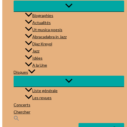
Biographies
Actualités
Ut musica poesis
Abracadabra in Jazz
Djaz Kreyol
Jazz
Idées
A la Une
Disques
Liste générale
Les revues
Concerts
Chercher