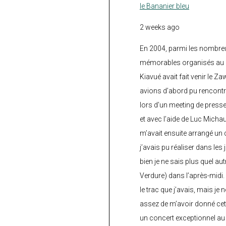
le Bananier bleu
2 weeks ago
En 2004, parmi les nombre
mémorables organisés au C
Kiavué avait fait venir le Z
avions d’abord pu rencontr
lors d’un meeting de press
et avec l’aide de Luc Micha
m’avait ensuite arrangé un 
j’avais pu réaliser dans les
bien je ne sais plus quel aut
Verdure) dans l’après-midi.
le trac que j’avais, mais je 
assez de m’avoir donné cette
un concert exceptionnel au 