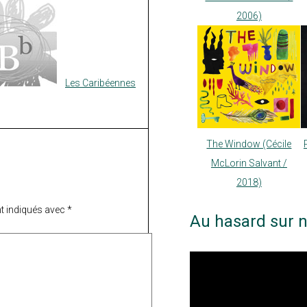
2006)
Les Caribéennes
The Window (Cécile
McLorin Salvant /
2018)
t indiqués avec
*
Au hasard sur n