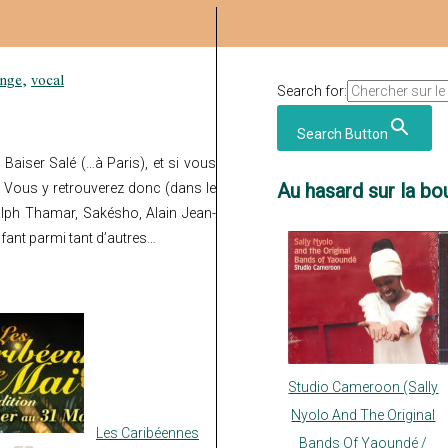
onge
,
vocal
Search for:
Search Button
 Baiser Salé
(…à Paris), et si vous
Au hasard sur la bou
 Vous y retrouverez donc (dans le
lph Thamar, Sakésho, Alain Jean-
fant parmi tant d’autres…
Studio Cameroon (Sally
Nyolo And The Original
Les Caribéennes
Bands Of Yaoundé /