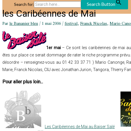
Search Button
Search for:
les Caribéennes de Mai
Par
le Bananier bleu
/
1 mai 2006
/
festival
,
Franck Nicolas
,
Mario Can
1er mai
– Ce sont
les caribéennes de mai au
êtes sur place ce serait dommage de rater le riche programme prévu.
désordre – renseignez-vous au 01 42 33 37 71 ) Mario Canonge, Ra
Marie, Franck Nicolas, CIIJ avec Jonathan Jurion, Tangora, Thierry Fan
Pour aller plus loin...
Les Caribéennes de Mai au Baiser Salé