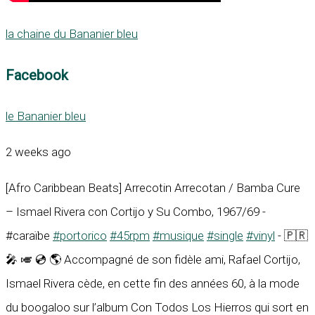
la chaine du Bananier bleu
Facebook
le Bananier bleu
2 weeks ago
[Afro Caribbean Beats] Arrecotin Arrecotan / Bamba Cure
– Ismael Rivera con Cortijo y Su Combo, 1967/69 -
#caraïbe
#portorico
#45rpm
#musique
#single
#vinyl
- 🇵🇷
🎤 🎺 💿 🌎 Accompagné de son fidèle ami, Rafael Cortijo,
Ismael Rivera cède, en cette fin des années 60, à la mode
du boogaloo sur l’album Con Todos Los Hierros qui sort en