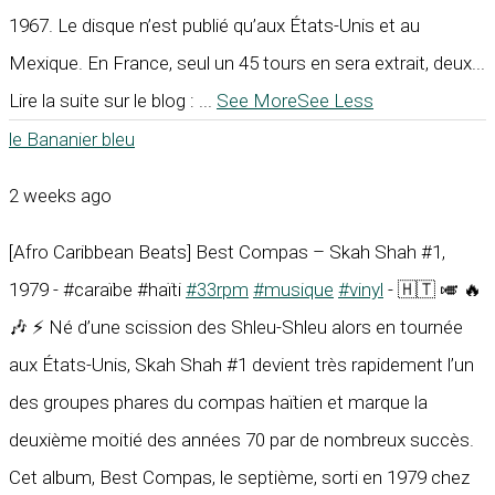
1967. Le disque n’est publié qu’aux États-Unis et au
Mexique. En France, seul un 45 tours en sera extrait, deux...
Lire la suite sur le blog :
...
See More
See Less
le Bananier bleu
2 weeks ago
[Afro Caribbean Beats] Best Compas – Skah Shah #1,
1979 - #caraïbe #haïti
#33rpm
#musique
#vinyl
- 🇭🇹 🎺 🔥
🎶 ⚡ Né d’une scission des Shleu-Shleu alors en tournée
aux États-Unis, Skah Shah #1 devient très rapidement l’un
des groupes phares du compas haïtien et marque la
deuxième moitié des années 70 par de nombreux succès.
Cet album, Best Compas, le septième, sorti en 1979 chez