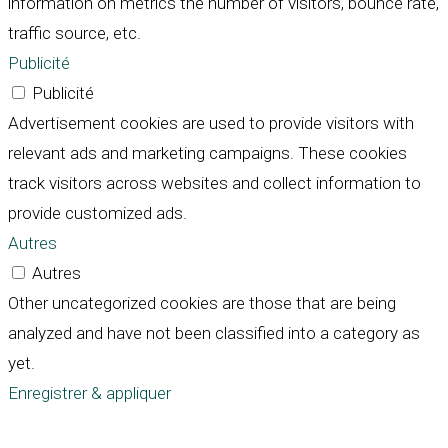
information on metrics the number of visitors, bounce rate,
traffic source, etc.
Publicité
Publicité
Advertisement cookies are used to provide visitors with
relevant ads and marketing campaigns. These cookies
track visitors across websites and collect information to
provide customized ads.
Autres
Autres
Other uncategorized cookies are those that are being
analyzed and have not been classified into a category as
yet.
Enregistrer & appliquer
Défiler