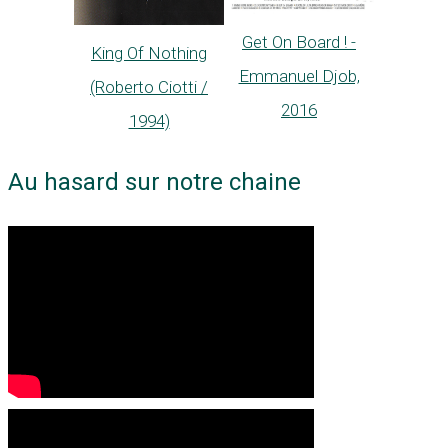
Get On Board ! -
King Of Nothing
Emmanuel Djob,
(Roberto Ciotti /
2016
1994)
Au hasard sur notre chaine