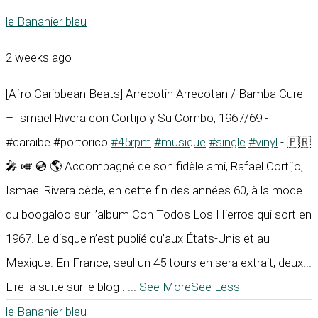
le Bananier bleu
2 weeks ago
[Afro Caribbean Beats] Arrecotin Arrecotan / Bamba Cure
– Ismael Rivera con Cortijo y Su Combo, 1967/69 -
#caraïbe #portorico
#45rpm
#musique
#single
#vinyl
- 🇵🇷
🎤 🎺 💿 🌎 Accompagné de son fidèle ami, Rafael Cortijo,
Ismael Rivera cède, en cette fin des années 60, à la mode
du boogaloo sur l’album Con Todos Los Hierros qui sort en
1967. Le disque n’est publié qu’aux États-Unis et au
Mexique. En France, seul un 45 tours en sera extrait, deux...
Lire la suite sur le blog :
...
See More
See Less
le Bananier bleu