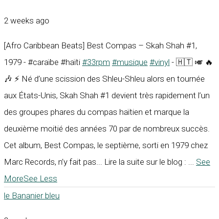
2 weeks ago
[Afro Caribbean Beats] Best Compas – Skah Shah #1,
1979 - #caraïbe #haïti
#33rpm
#musique
#vinyl
- 🇭🇹 🎺 🔥
🎶 ⚡ Né d’une scission des Shleu-Shleu alors en tournée
aux États-Unis, Skah Shah #1 devient très rapidement l’un
des groupes phares du compas haïtien et marque la
deuxième moitié des années 70 par de nombreux succès.
Cet album, Best Compas, le septième, sorti en 1979 chez
Marc Records, n’y fait pas... Lire la suite sur le blog :
...
See
More
See Less
le Bananier bleu