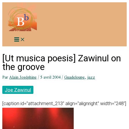
Aller
au
contenu
[Ut musica poesis] Zawinul on
the groove
Par
Alain Joséphine
/
5 avril 2004
/
Guadeloupe
,
jazz
Joe Zawinul
[caption id="attachment_213" align="alignright" width="248"]