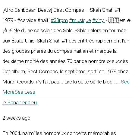
[Afro Caribbean Beats] Best Compas – Skah Shah #1,
1979 - #caraïbe #haïti
#33rpm
#musique
#vinyl
- 🇭🇹 🎺 🔥
🎶 ⚡ Né d’une scission des Shleu-Shleu alors en tournée
aux États-Unis, Skah Shah #1 devient très rapidement l’un
des groupes phares du compas haïtien et marque la
deuxième moitié des années 70 par de nombreux succès.
Cet album, Best Compas, le septième, sorti en 1979 chez
Marc Records, n’y fait pas... Lire la suite sur le blog :
...
See
More
See Less
le Bananier bleu
2 weeks ago
En 2004, parmi les nombreux concerts mémorables