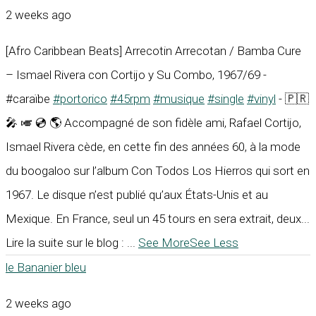
2 weeks ago
[Afro Caribbean Beats] Arrecotin Arrecotan / Bamba Cure
– Ismael Rivera con Cortijo y Su Combo, 1967/69 -
#caraïbe
#portorico
#45rpm
#musique
#single
#vinyl
- 🇵🇷
🎤 🎺 💿 🌎 Accompagné de son fidèle ami, Rafael Cortijo,
Ismael Rivera cède, en cette fin des années 60, à la mode
du boogaloo sur l’album Con Todos Los Hierros qui sort en
1967. Le disque n’est publié qu’aux États-Unis et au
Mexique. En France, seul un 45 tours en sera extrait, deux...
Lire la suite sur le blog :
...
See More
See Less
le Bananier bleu
2 weeks ago