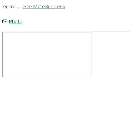
légère !
...
See More
See Less
Photo