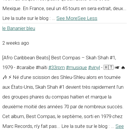
Mexique. En France, seul un 45 tours en sera extrait, deux...
Lire la suite sur le blog :
...
See More
See Less
le Bananier bleu
2 weeks ago
[Afro Caribbean Beats] Best Compas – Skah Shah #1,
1979 - #caraïbe #haïti
#33rpm
#musique
#vinyl
- 🇭🇹 🎺 🔥
🎶 ⚡ Né d’une scission des Shleu-Shleu alors en tournée
aux États-Unis, Skah Shah #1 devient très rapidement l’un
des groupes phares du compas haïtien et marque la
deuxième moitié des années 70 par de nombreux succès.
Cet album, Best Compas, le septième, sorti en 1979 chez
Marc Records, n’y fait pas... Lire la suite sur le blog :
...
See