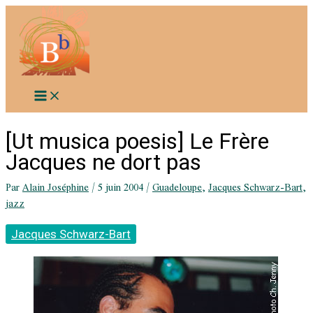
Aller
au
contenu
[Ut musica poesis] Le Frère
Jacques ne dort pas
Par
Alain Joséphine
/
5 juin 2004
/
Guadeloupe
,
Jacques Schwarz-Bart
,
jazz
Jacques Schwarz-Bart