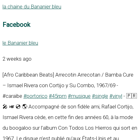
la chaine du Bananier bleu
Facebook
le Bananier bleu
2 weeks ago
[Afro Caribbean Beats] Arrecotin Arrecotan / Bamba Cure
– Ismael Rivera con Cortijo y Su Combo, 1967/69 -
#caraïbe
#portorico
#45rpm
#musique
#single
#vinyl
- 🇵🇷
🎤 🎺 💿 🌎 Accompagné de son fidèle ami, Rafael Cortijo,
Ismael Rivera cède, en cette fin des années 60, à la mode
du boogaloo sur l’album Con Todos Los Hierros qui sort en
1967. Le disque n’est publié qu’aux États-Unis et au