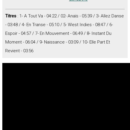
Titres
: 1- A Tout Va - 04:22 / 02- Anaïs - 05:39 / 3- Allez Danse
- 03:48 / 4- En Transe - 05:10 / 5- West Indies - 08:47 / 6-
Espoir - 04:57 / 7- En Mouvement - 06:49 / 8- Instant Du
Moment - 06:04 / 9- Naissance - 03:09 / 10- Elle Part Et
Revient - 03:56