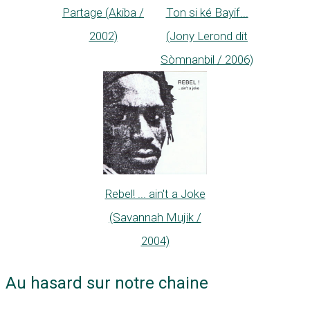
Partage (Akiba /
Ton si ké Bayif...
2002)
(Jony Lerond dit
Sòmnanbil / 2006)
Rebel! ... ain't a Joke
(Savannah Mujik /
2004)
Au hasard sur notre chaine