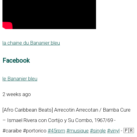
la chaine du Bananier bleu
Facebook
le Bananier bleu
2 weeks ago
[Afro Caribbean Beats] Arrecotin Arrecotan / Bamba Cure
– Ismael Rivera con Cortijo y Su Combo, 1967/69 -
#caraïbe #portorico
#45rpm
#musique
#single
#vinyl
- 🇵🇷