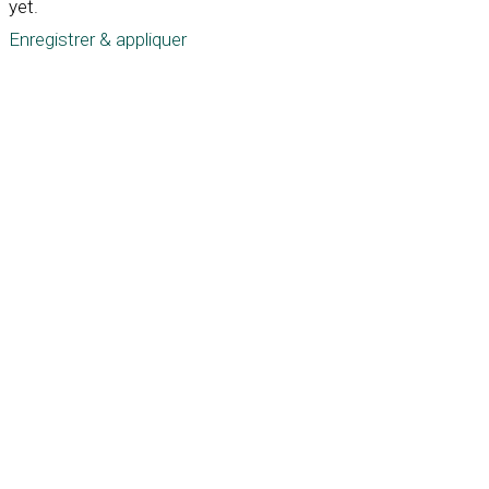
yet.
Enregistrer & appliquer
Défiler
vers
le
haut