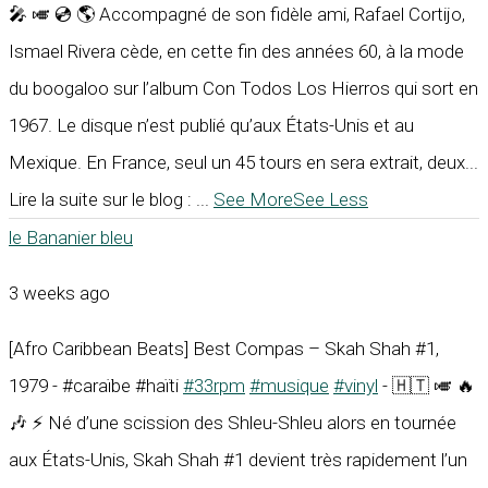
🎤 🎺 💿 🌎 Accompagné de son fidèle ami, Rafael Cortijo,
Ismael Rivera cède, en cette fin des années 60, à la mode
du boogaloo sur l’album Con Todos Los Hierros qui sort en
1967. Le disque n’est publié qu’aux États-Unis et au
Mexique. En France, seul un 45 tours en sera extrait, deux...
Lire la suite sur le blog :
...
See More
See Less
le Bananier bleu
3 weeks ago
[Afro Caribbean Beats] Best Compas – Skah Shah #1,
1979 - #caraïbe #haïti
#33rpm
#musique
#vinyl
- 🇭🇹 🎺 🔥
🎶 ⚡ Né d’une scission des Shleu-Shleu alors en tournée
aux États-Unis, Skah Shah #1 devient très rapidement l’un