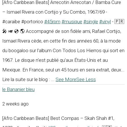
[Afro Caribbean Beats] Arrecotin Arrecotan / Bamba Cure
– Ismael Rivera con Cortijo y Su Combo, 1967/69 -
#caraïbe #portorico
#45rpm
#musique
#single
#vinyl
- 🇵🇷
🎤 🎺 💿 🌎 Accompagné de son fidèle ami, Rafael Cortijo,
Ismael Rivera cède, en cette fin des années 60, à la mode
du boogaloo sur l’album Con Todos Los Hierros qui sort en
1967. Le disque n’est publié qu’aux États-Unis et au
Mexique. En France, seul un 45 tours en sera extrait, deux...
Lire la suite sur le blog :
...
See More
See Less
le Bananier bleu
2 weeks ago
[Afro Caribbean Beats] Best Compas – Skah Shah #1,