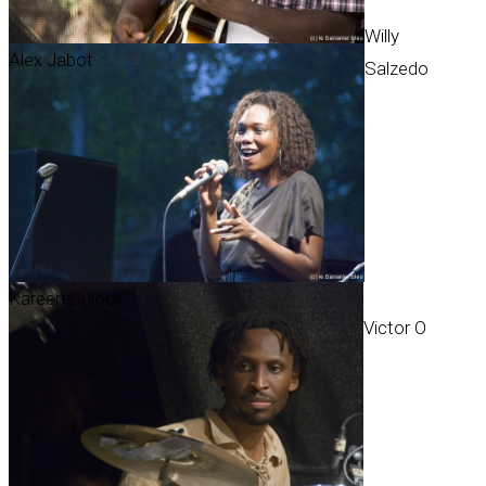
Willy
Alex Jabot
Salzedo
Kareen Guiock
Victor O