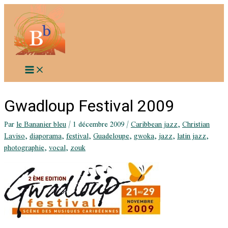
Aller
au
contenu
Gwadloup Festival 2009
Par
le Bananier bleu
/
1 décembre 2009
/
Caribbean jazz
,
Christian
Laviso
,
diaporama
,
festival
,
Guadeloupe
,
gwoka
,
jazz
,
latin jazz
,
photographie
,
vocal
,
zouk