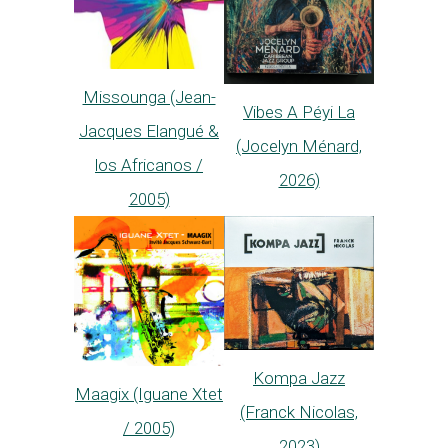
Missounga (Jean-
Vibes A Péyi La
Jacques Elangué &
(Jocelyn Ménard,
los Africanos /
2026)
2005)
Kompa Jazz
Maagix (Iguane Xtet
(Franck Nicolas,
/ 2005)
2023)