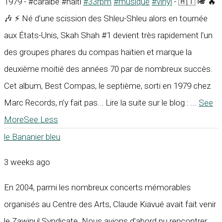
1979 - #caraïbe #haïti
#33rpm
#musique
#vinyl
- 🇭🇹 🎺 🔥
🎶 ⚡ Né d’une scission des Shleu-Shleu alors en tournée
aux États-Unis, Skah Shah #1 devient très rapidement l’un
des groupes phares du compas haïtien et marque la
deuxième moitié des années 70 par de nombreux succès.
Cet album, Best Compas, le septième, sorti en 1979 chez
Marc Records, n’y fait pas... Lire la suite sur le blog :
...
See
More
See Less
le Bananier bleu
3 weeks ago
En 2004, parmi les nombreux concerts mémorables
organisés au Centre des Arts, Claude Kiavué avait fait venir
le Zawinul Syndicate. Nous avions d’abord pu rencontrer