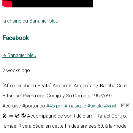
la chaine du Bananier bleu
Facebook
le Bananier bleu
2 weeks ago
[Afro Caribbean Beats] Arrecotin Arrecotan / Bamba Cure
– Ismael Rivera con Cortijo y Su Combo, 1967/69 -
#caraïbe #portorico
#45rpm
#musique
#single
#vinyl
- 🇵🇷
🎤 🎺 💿 🌎 Accompagné de son fidèle ami, Rafael Cortijo,
Ismael Rivera cède, en cette fin des années 60, à la mode