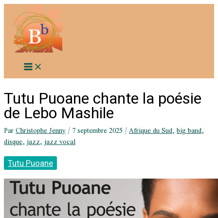
Aller
au
contenu
Tutu Puoane chante la poésie
de Lebo Mashile
Par
Christophe Jenny
/
7 septembre 2025
/
Afrique du Sud
,
big band
,
disque
,
jazz
,
jazz vocal
Tutu Puoane