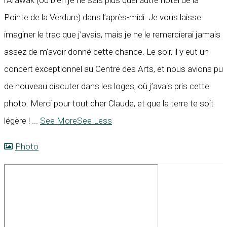
l’Arawak (ou bien je ne sais plus quel autre hôtel de la
Pointe de la Verdure) dans l’après-midi. Je vous laisse
imaginer le trac que j’avais, mais je ne le remercierai jamais
assez de m’avoir donné cette chance. Le soir, il y eut un
concert exceptionnel au Centre des Arts, et nous avions pu
de nouveau discuter dans les loges, où j’avais pris cette
photo. Merci pour tout cher Claude, et que la terre te soit
légère !
...
See More
See Less
Photo