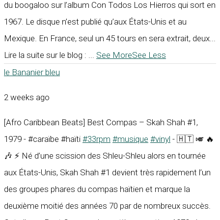
du boogaloo sur l’album Con Todos Los Hierros qui sort en
1967. Le disque n’est publié qu’aux États-Unis et au
Mexique. En France, seul un 45 tours en sera extrait, deux...
Lire la suite sur le blog :
...
See More
See Less
le Bananier bleu
2 weeks ago
[Afro Caribbean Beats] Best Compas – Skah Shah #1,
1979 - #caraïbe #haïti
#33rpm
#musique
#vinyl
- 🇭🇹 🎺 🔥
🎶 ⚡ Né d’une scission des Shleu-Shleu alors en tournée
aux États-Unis, Skah Shah #1 devient très rapidement l’un
des groupes phares du compas haïtien et marque la
deuxième moitié des années 70 par de nombreux succès.