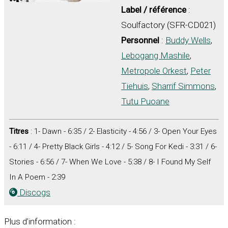
Label / référence
:
Soulfactory (SFR-CD021)
Personnel
:
Buddy Wells
,
Lebogang Mashile
,
Metropole Orkest
,
Peter
Tiehuis
,
Sharrif Simmons
,
Tutu Puoane
Titres
: 1- Dawn - 6:35 / 2- Elasticity - 4:56 / 3- Open Your Eyes
- 6:11 / 4- Pretty Black Girls - 4:12 / 5- Song For Kedi - 3:31 / 6-
Stories - 6:56 / 7- When We Love - 5:38 / 8- I Found My Self
In A Poem - 2:39
Discogs
Plus d’information :