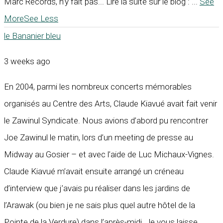
Marc Records, n’y fait pas... Lire la suite sur le blog :
...
See
More
See Less
le Bananier bleu
3 weeks ago
En 2004, parmi les nombreux concerts mémorables
organisés au Centre des Arts, Claude Kiavué avait fait venir
le Zawinul Syndicate. Nous avions d’abord pu rencontrer
Joe Zawinul le matin, lors d’un meeting de presse au
Midway au Gosier – et avec l’aide de Luc Michaux-Vignes.
Claude Kiavué m’avait ensuite arrangé un créneau
d’interview que j’avais pu réaliser dans les jardins de
l’Arawak (ou bien je ne sais plus quel autre hôtel de la
Pointe de la Verdure) dans l’après-midi. Je vous laisse