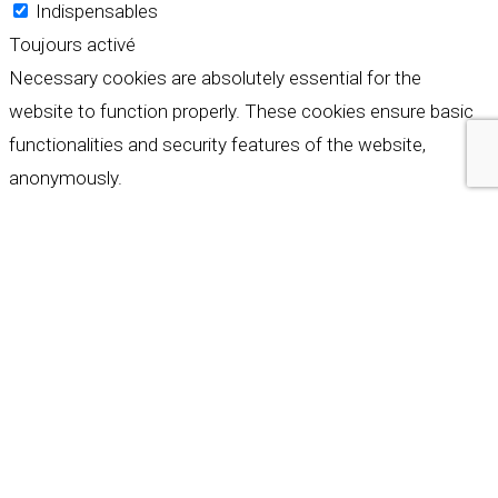
Indispensables
Toujours activé
Necessary cookies are absolutely essential for the
website to function properly. These cookies ensure basic
functionalities and security features of the website,
anonymously.
Cookie
Durée
Description
This cookie is set by GDPR
Cookie Consent plugin. The
cookielawinfo-
11
cookie is used to store the
checkbox-analytics
months
user consent for the
cookies in the category
"Analytics".
The cookie is set by GDPR
cookie consent to record