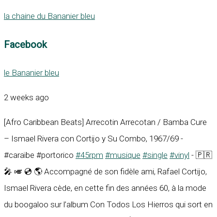
la chaine du Bananier bleu
Facebook
le Bananier bleu
2 weeks ago
[Afro Caribbean Beats] Arrecotin Arrecotan / Bamba Cure
– Ismael Rivera con Cortijo y Su Combo, 1967/69 -
#caraïbe #portorico
#45rpm
#musique
#single
#vinyl
- 🇵🇷
🎤 🎺 💿 🌎 Accompagné de son fidèle ami, Rafael Cortijo,
Ismael Rivera cède, en cette fin des années 60, à la mode
du boogaloo sur l’album Con Todos Los Hierros qui sort en