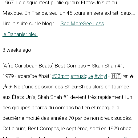
1967. Le disque n’est publié qu’aux États-Unis et au
Mexique. En France, seul un 45 tours en sera extrait, deux...
Lire la suite sur le blog :
...
See More
See Less
le Bananier bleu
3 weeks ago
[Afro Caribbean Beats] Best Compas – Skah Shah #1,
1979 - #caraïbe #haïti
#33rpm
#musique
#vinyl
- 🇭🇹 🎺 🔥
🎶 ⚡ Né d’une scission des Shleu-Shleu alors en tournée
aux États-Unis, Skah Shah #1 devient très rapidement l’un
des groupes phares du compas haïtien et marque la
deuxième moitié des années 70 par de nombreux succès.
Cet album, Best Compas, le septième, sorti en 1979 chez