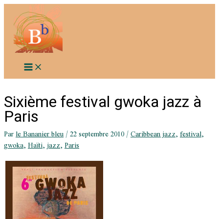
Aller
au
contenu
Sixième festival gwoka jazz à
Paris
Par
le Bananier bleu
/
22 septembre 2010
/
Caribbean jazz
,
festival
,
gwoka
,
Haïti
,
jazz
,
Paris