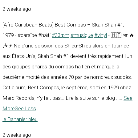
2 weeks ago
[Afro Caribbean Beats] Best Compas – Skah Shah #1,
1979 - #caraïbe #haïti
#33rpm
#musique
#vinyl
- 🇭🇹 🎺 🔥
🎶 ⚡ Né d’une scission des Shleu-Shleu alors en tournée
aux États-Unis, Skah Shah #1 devient très rapidement l’un
des groupes phares du compas haïtien et marque la
deuxième moitié des années 70 par de nombreux succès.
Cet album, Best Compas, le septième, sorti en 1979 chez
Marc Records, n’y fait pas... Lire la suite sur le blog :
...
See
More
See Less
le Bananier bleu
2 weeks ago