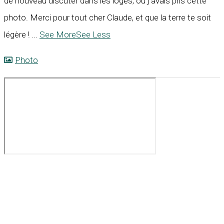
de nouveau discuter dans les loges, où j’avais pris cette
photo. Merci pour tout cher Claude, et que la terre te soit
légère !
...
See More
See Less
Photo