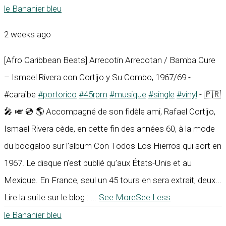
le Bananier bleu
2 weeks ago
[Afro Caribbean Beats] Arrecotin Arrecotan / Bamba Cure
– Ismael Rivera con Cortijo y Su Combo, 1967/69 -
#caraïbe
#portorico
#45rpm
#musique
#single
#vinyl
- 🇵🇷
🎤 🎺 💿 🌎 Accompagné de son fidèle ami, Rafael Cortijo,
Ismael Rivera cède, en cette fin des années 60, à la mode
du boogaloo sur l’album Con Todos Los Hierros qui sort en
1967. Le disque n’est publié qu’aux États-Unis et au
Mexique. En France, seul un 45 tours en sera extrait, deux...
Lire la suite sur le blog :
...
See More
See Less
le Bananier bleu