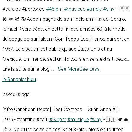
#caraïbe #portorico
#45rpm
#musique
#single
#vinyl
- 🇵🇷
🎤 🎺 💿 🌎 Accompagné de son fidèle ami, Rafael Cortijo,
Ismael Rivera cède, en cette fin des années 60, à la mode
du boogaloo sur l’album Con Todos Los Hierros qui sort en
1967. Le disque n’est publié qu’aux États-Unis et au
Mexique. En France, seul un 45 tours en sera extrait, deux...
Lire la suite sur le blog :
...
See More
See Less
le Bananier bleu
2 weeks ago
[Afro Caribbean Beats] Best Compas – Skah Shah #1,
1979 - #caraïbe #haïti
#33rpm
#musique
#vinyl
- 🇭🇹 🎺 🔥
🎶 ⚡ Né d’une scission des Shleu-Shleu alors en tournée