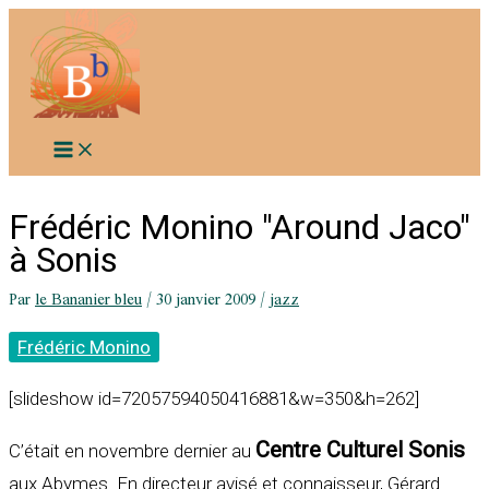
Aller
au
contenu
Frédéric Monino "Around Jaco"
à Sonis
Par
le Bananier bleu
/
30 janvier 2009
/
jazz
Frédéric Monino
[slideshow id=72057594050416881&w=350&h=262]
Centre Culturel Sonis
C’était en novembre dernier au
aux Abymes. En directeur avisé et connaisseur, Gérard