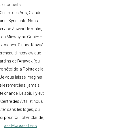
ux concerts
entre des Arts, Claude
awinul Syndicate. Nous
er Joe Zawinul le matin,
e au Midway au Gosier –
ux-Vignes. Claude Kiavué
créneau d’interview que
 jardins de l’Arawak (ou
re hôtel de la Pointe de la
 Je vous laisse imaginer
ne le remercierai jamais
 chance. Le soir, il y eut
Centre des Arts, et nous
ter dans les loges, où
rci pour tout cher Claude,
!
...
See More
See Less