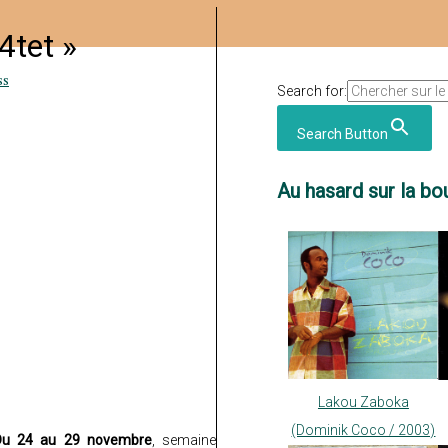
4tet »
ss
Search for:
Search Button
Au hasard sur la bou
Lakou Zaboka
(Dominik Coco / 2003)
Du 24 au 29 novembre
, semaine