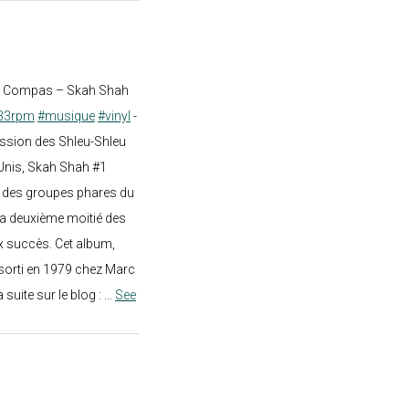
st Compas – Skah Shah
33rpm
#musique
#vinyl
-
ission des Shleu-Shleu
-Unis, Skah Shah #1
un des groupes phares du
a deuxième moitié des
 succès. Cet album,
sorti en 1979 chez Marc
a suite sur le blog :
...
See