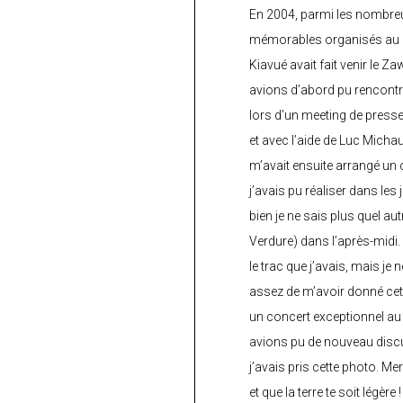
En 2004, parmi les nombre
mémorables organisés au C
Kiavué avait fait venir le Z
avions d’abord pu rencontr
lors d’un meeting de press
et avec l’aide de Luc Micha
m’avait ensuite arrangé un 
j’avais pu réaliser dans les
bien je ne sais plus quel aut
Verdure) dans l’après-midi.
le trac que j’avais, mais je 
assez de m’avoir donné cette
un concert exceptionnel au 
avions pu de nouveau discu
j’avais pris cette photo. Me
et que la terre te soit légère 