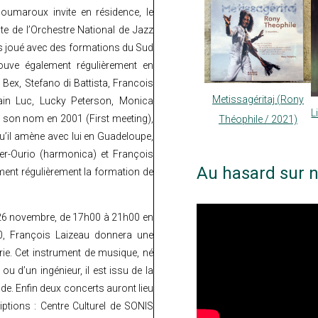
Poumaroux invite en résidence, le
te de l’Orchestre National de Jazz
ps joué avec des formations du Sud
ouve également régulièrement en
x, Stefano di Battista, Francois
Metissagéritaj (Rony
ain Luc, Lucky Peterson, Monica
L
s son nom en 2001 (First meeting),
Théophile / 2021)
qu’il amène avec lui en Guadeloupe,
 Ker-Ourio (harmonica) et François
Au hasard sur n
ment régulièrement la formation de
26 novembre, de 17h00 à 21h00 en
00, François Laizeau donnera une
erie. Cet instrument de musique, né
 ou d’un ingénieur, il est issu de la
de. Enfin deux concerts auront lieu
ptions : Centre Culturel de SONIS