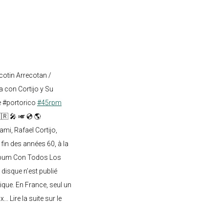
cotin Arrecotan /
 con Cortijo y Su
e #portorico
#45rpm
🇷 🎤 🎺 💿 🌎
mi, Rafael Cortijo,
 fin des années 60, à la
lbum Con Todos Los
 disque n’est publié
ique. En France, seul un
.. Lire la suite sur le