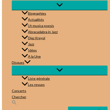
Biographies
Actualités
Ut musica poesis
Abracadabra in Jazz
Djaz Kreyol
Jazz
Idées
A la Une
Disques
Liste générale
Les revues
Concerts
Chercher