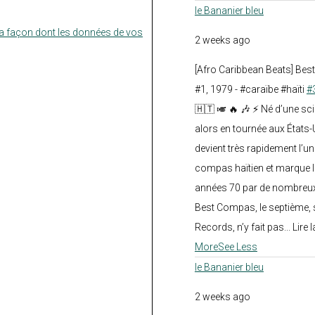
le Bananier bleu
la façon dont les données de vos
2 weeks ago
[Afro Caribbean Beats] Be
#1, 1979 - #caraïbe #haïti
#
🇭🇹 🎺 🔥 🎶 ⚡ Né d’une sc
alors en tournée aux États
devient très rapidement l’
compas haïtien et marque l
années 70 par de nombreux
Best Compas, le septième, 
Records, n’y fait pas... Lire l
More
See Less
le Bananier bleu
2 weeks ago