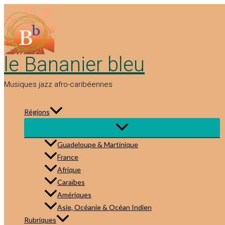
Aller
au
contenu
le Bananier bleu
Musiques jazz afro-caribéennes
Régions
Guadeloupe & Martinique
France
Afrique
Caraïbes
Amériques
Asie, Océanie & Océan Indien
Rubriques