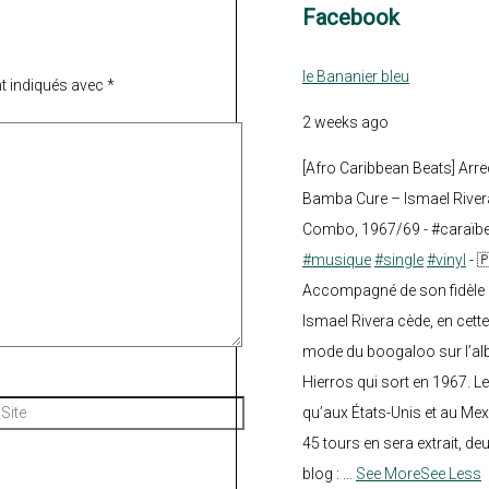
Facebook
le Bananier bleu
t indiqués avec
*
2 weeks ago
[Afro Caribbean Beats] Arre
Bamba Cure – Ismael Rivera
Combo, 1967/69 - #caraïb
#musique
#single
#vinyl
- 
Accompagné de son fidèle a
Ismael Rivera cède, en cette
mode du boogaloo sur l’a
Hierros qui sort en 1967. Le
Site
qu’aux États-Unis et au Mex
45 tours en sera extrait, deux.
blog :
...
See More
See Less