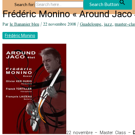
Search Button
Search for:
Frédéric Monino « Around Jaco 
Par
le Bananier bleu
/
22 novembre 2008
/
Guadeloupe
,
jazz
,
master-cla
Frédéric Monino
22 novembre – Master Class –