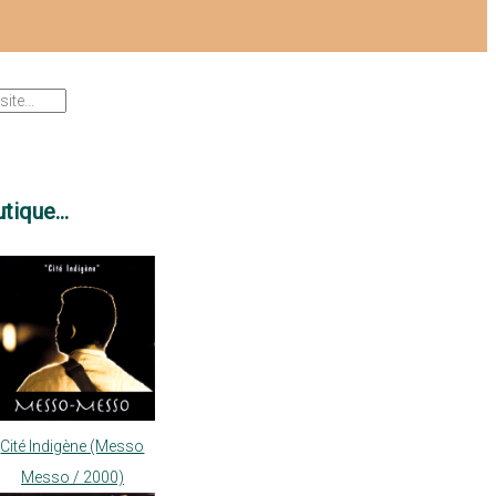
tique...
Cité Indigène (Messo
Messo / 2000)