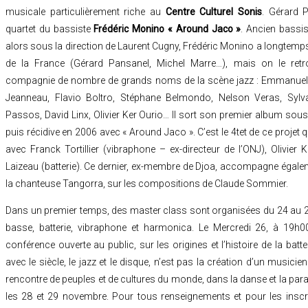
musicale particulièrement riche au
Centre Culturel Sonis
. Gérard 
quartet du bassiste
Frédéric Monino « Around Jaco »
. Ancien bassis
alors sous la direction de Laurent Cugny, Frédéric Monino a longtem
de la France (Gérard Pansanel, Michel Marre…), mais on le retr
compagnie de nombre de grands noms de la scène jazz : Emmanuel Be
Jeanneau, Flavio Boltro, Stéphane Belmondo, Nelson Veras, Sylv
Passos, David Linx, Olivier Ker Ourio… Il sort son premier album sou
puis récidive en 2006 avec « Around Jaco ». C’est le 4tet de ce projet 
avec Franck Tortillier (vibraphone – ex-directeur de l’ONJ), Olivier
Laizeau (batterie). Ce dernier, ex-membre de Djoa, accompagne égale
la chanteuse Tangorra, sur les compositions de Claude Sommier.
Dans un premier temps, des master class sont organisées du 24 au 
basse, batterie, vibraphone et harmonica. Le Mercredi 26, à 19h
conférence ouverte au public, sur les origines et l’histoire de la batt
avec le siècle, le jazz et le disque, n’est pas la création d’un musicien
rencontre de peuples et de cultures du monde, dans la danse et la para
les 28 et 29 novembre. Pour tous renseignements et pour les inscri