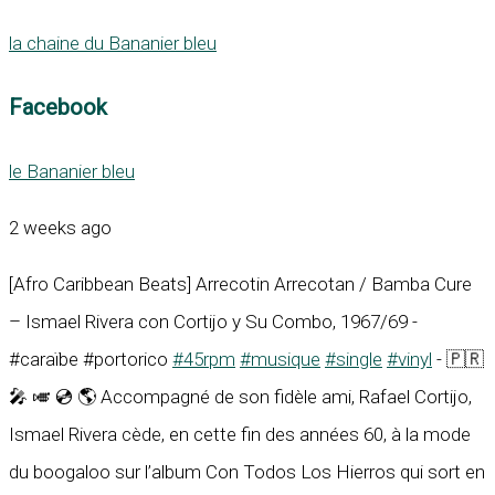
la chaine du Bananier bleu
Facebook
le Bananier bleu
2 weeks ago
[Afro Caribbean Beats] Arrecotin Arrecotan / Bamba Cure
– Ismael Rivera con Cortijo y Su Combo, 1967/69 -
#caraïbe #portorico
#45rpm
#musique
#single
#vinyl
- 🇵🇷
🎤 🎺 💿 🌎 Accompagné de son fidèle ami, Rafael Cortijo,
Ismael Rivera cède, en cette fin des années 60, à la mode
du boogaloo sur l’album Con Todos Los Hierros qui sort en