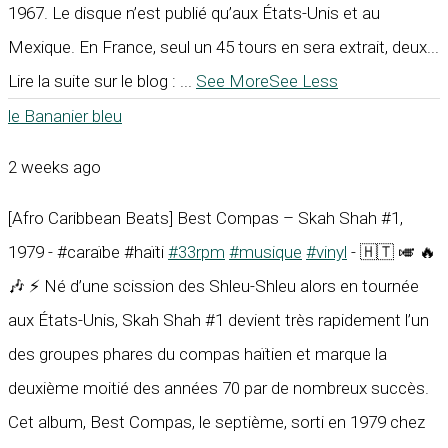
1967. Le disque n’est publié qu’aux États-Unis et au
Mexique. En France, seul un 45 tours en sera extrait, deux...
Lire la suite sur le blog :
...
See More
See Less
le Bananier bleu
2 weeks ago
[Afro Caribbean Beats] Best Compas – Skah Shah #1,
1979 - #caraïbe #haïti
#33rpm
#musique
#vinyl
- 🇭🇹 🎺 🔥
🎶 ⚡ Né d’une scission des Shleu-Shleu alors en tournée
aux États-Unis, Skah Shah #1 devient très rapidement l’un
des groupes phares du compas haïtien et marque la
deuxième moitié des années 70 par de nombreux succès.
Cet album, Best Compas, le septième, sorti en 1979 chez