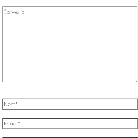
Écrivez
ici…
Nom*
E-
mail*