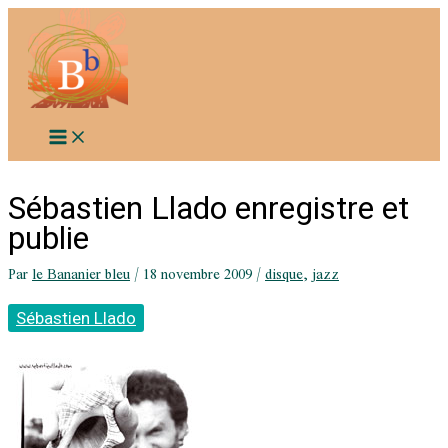
Aller
au
contenu
Sébastien Llado enregistre et
publie
Par
le Bananier bleu
/
18 novembre 2009
/
disque
,
jazz
Sébastien Llado