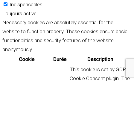
Indispensables
Toujours activé
Necessary cookies are absolutely essential for the
website to function properly. These cookies ensure basic
functionalities and security features of the website,
anonymously.
Cookie
Durée
Description
This cookie is set by GDPR
Cookie Consent plugin. The
cookielawinfo-
11
cookie is used to store the
checkbox-analytics
months
user consent for the
cookies in the category
"Analytics".
The cookie is set by GDPR
cookie consent to record