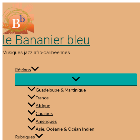
Aller
au
contenu
le Bananier bleu
Musiques jazz afro-caribéennes
Régions
Guadeloupe & Martinique
France
Afrique
Caraïbes
Amériques
Asie, Océanie & Océan Indien
Rubriques