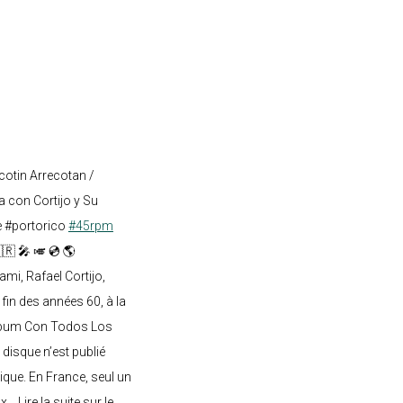
cotin Arrecotan /
 con Cortijo y Su
e #portorico
#45rpm
🇷 🎤 🎺 💿 🌎
mi, Rafael Cortijo,
 fin des années 60, à la
lbum Con Todos Los
 disque n’est publié
ique. En France, seul un
.. Lire la suite sur le