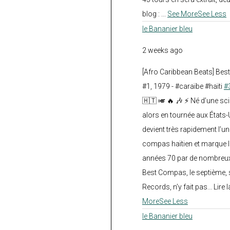
blog :
...
See More
See Less
le Bananier bleu
2 weeks ago
[Afro Caribbean Beats] Be
#1, 1979 - #caraïbe #haïti
#
🇭🇹 🎺 🔥 🎶 ⚡ Né d’une sc
alors en tournée aux États
devient très rapidement l’
compas haïtien et marque l
années 70 par de nombreux
Best Compas, le septième, 
Records, n’y fait pas... Lire l
More
See Less
le Bananier bleu