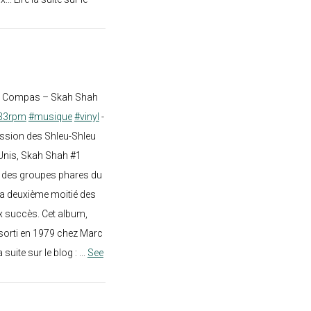
st Compas – Skah Shah
33rpm
#musique
#vinyl
-
ission des Shleu-Shleu
-Unis, Skah Shah #1
un des groupes phares du
a deuxième moitié des
 succès. Cet album,
sorti en 1979 chez Marc
a suite sur le blog :
...
See