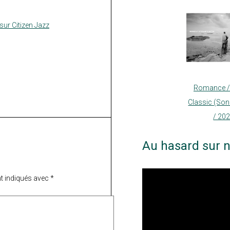
ur Citizen Jazz
Romance /
Classic (So
/ 20
Au hasard sur n
t indiqués avec
*