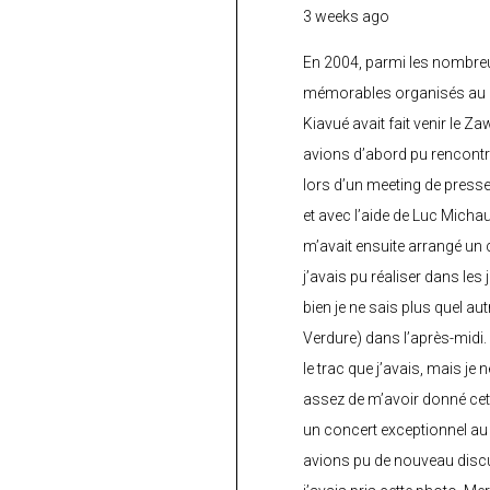
3 weeks ago
En 2004, parmi les nombre
mémorables organisés au C
Kiavué avait fait venir le Z
avions d’abord pu rencontr
lors d’un meeting de press
et avec l’aide de Luc Micha
m’avait ensuite arrangé un 
j’avais pu réaliser dans les
bien je ne sais plus quel aut
Verdure) dans l’après-midi.
le trac que j’avais, mais je 
assez de m’avoir donné cette
un concert exceptionnel au 
avions pu de nouveau discu