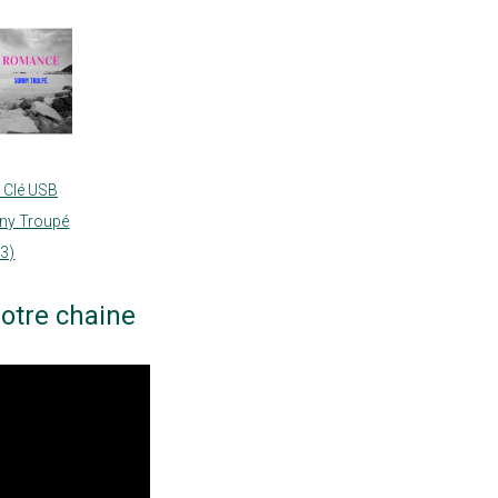
 Clé USB
nny Troupé
23)
otre chaine