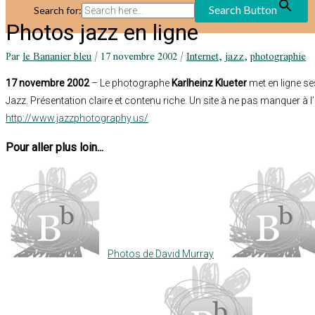
Search Button
Search for:
Photos jazz en ligne
Par
le Bananier bleu
/
17 novembre 2002
/
Internet
,
jazz
,
photographie
17 novembre 2002
– Le photographe
Karlheinz Klueter
met en ligne s
Jazz. Présentation claire et contenu riche. Un site à ne pas manquer à 
http://www.jazzphotography.us/
Pour aller plus loin...
Photos de David Murray