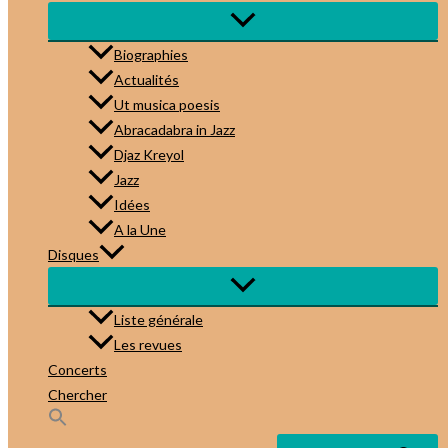
Biographies
Actualités
Ut musica poesis
Abracadabra in Jazz
Djaz Kreyol
Jazz
Idées
A la Une
Disques
Liste générale
Les revues
Concerts
Chercher