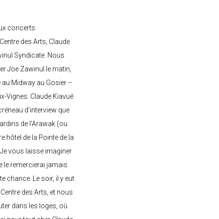
ux concerts
entre des Arts, Claude
awinul Syndicate. Nous
er Joe Zawinul le matin,
e au Midway au Gosier –
ux-Vignes. Claude Kiavué
créneau d’interview que
 jardins de l’Arawak (ou
re hôtel de la Pointe de la
 Je vous laisse imaginer
ne le remercierai jamais
 chance. Le soir, il y eut
Centre des Arts, et nous
ter dans les loges, où