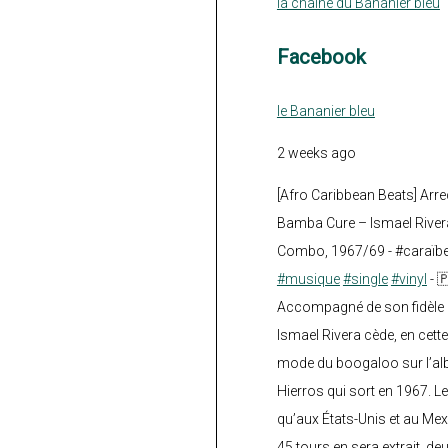
la chaine du Bananier bleu
Facebook
le Bananier bleu
2 weeks ago
[Afro Caribbean Beats] Arre
Bamba Cure – Ismael Rivera
Combo, 1967/69 - #caraïb
#musique
#single
#vinyl
- 
Accompagné de son fidèle a
Ismael Rivera cède, en cette
mode du boogaloo sur l’a
Hierros qui sort en 1967. Le
qu’aux États-Unis et au Mex
45 tours en sera extrait, deux.