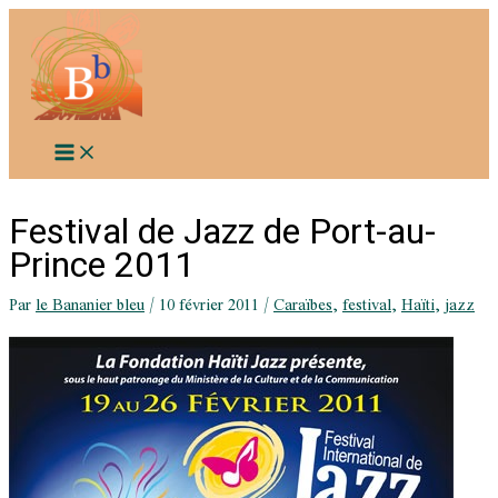
Aller
au
contenu
Festival de Jazz de Port-au-
Prince 2011
Par
le Bananier bleu
/
10 février 2011
/
Caraïbes
,
festival
,
Haïti
,
jazz