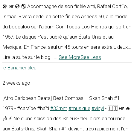
🎤 🎺 💿 🌎 Accompagné de son fidèle ami, Rafael Cortijo,
Ismael Rivera cède, en cette fin des années 60, à la mode
du boogaloo sur l’album Con Todos Los Hierros qui sort en
1967. Le disque n’est publié qu’aux États-Unis et au
Mexique. En France, seul un 45 tours en sera extrait, deux...
Lire la suite sur le blog :
...
See More
See Less
le Bananier bleu
2 weeks ago
[Afro Caribbean Beats] Best Compas – Skah Shah #1,
1979 - #caraïbe #haïti
#33rpm
#musique
#vinyl
- 🇭🇹 🎺 🔥
🎶 ⚡ Né d’une scission des Shleu-Shleu alors en tournée
aux États-Unis, Skah Shah #1 devient très rapidement l’un