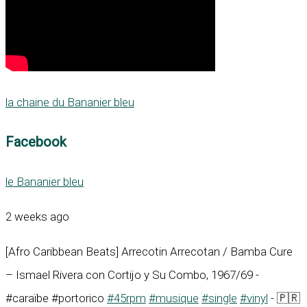
la chaine du Bananier bleu
Facebook
le Bananier bleu
2 weeks ago
[Afro Caribbean Beats] Arrecotin Arrecotan / Bamba Cure
– Ismael Rivera con Cortijo y Su Combo, 1967/69 -
#caraïbe #portorico
#45rpm
#musique
#single
#vinyl
- 🇵🇷