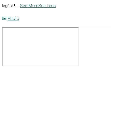
légère !
...
See More
See Less
Photo