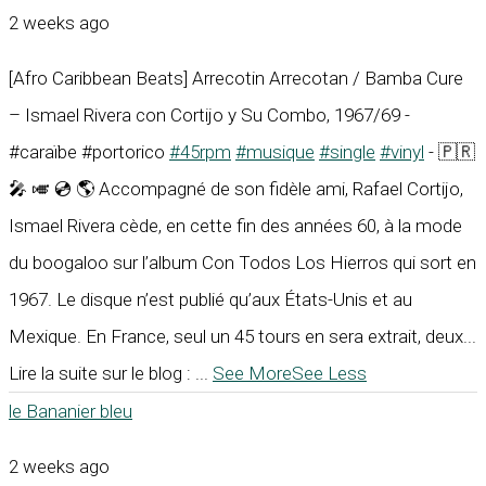
2 weeks ago
[Afro Caribbean Beats] Arrecotin Arrecotan / Bamba Cure
– Ismael Rivera con Cortijo y Su Combo, 1967/69 -
#caraïbe #portorico
#45rpm
#musique
#single
#vinyl
- 🇵🇷
🎤 🎺 💿 🌎 Accompagné de son fidèle ami, Rafael Cortijo,
Ismael Rivera cède, en cette fin des années 60, à la mode
du boogaloo sur l’album Con Todos Los Hierros qui sort en
1967. Le disque n’est publié qu’aux États-Unis et au
Mexique. En France, seul un 45 tours en sera extrait, deux...
Lire la suite sur le blog :
...
See More
See Less
le Bananier bleu
2 weeks ago