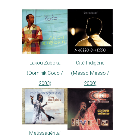
Lakou Zaboka
Cité Indigène
(Dominik Coco /
(Messo Messo /
2003)
2000)
Metissagéritaj