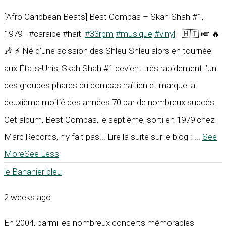
[Afro Caribbean Beats] Best Compas – Skah Shah #1,
1979 - #caraïbe #haïti
#33rpm
#musique
#vinyl
- 🇭🇹 🎺 🔥
🎶 ⚡ Né d’une scission des Shleu-Shleu alors en tournée
aux États-Unis, Skah Shah #1 devient très rapidement l’un
des groupes phares du compas haïtien et marque la
deuxième moitié des années 70 par de nombreux succès.
Cet album, Best Compas, le septième, sorti en 1979 chez
Marc Records, n’y fait pas... Lire la suite sur le blog :
...
See
More
See Less
le Bananier bleu
2 weeks ago
En 2004, parmi les nombreux concerts mémorables