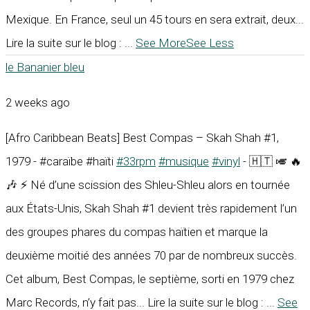
Mexique. En France, seul un 45 tours en sera extrait, deux...
Lire la suite sur le blog :
...
See More
See Less
le Bananier bleu
2 weeks ago
[Afro Caribbean Beats] Best Compas – Skah Shah #1,
1979 - #caraïbe #haïti
#33rpm
#musique
#vinyl
- 🇭🇹 🎺 🔥
🎶 ⚡ Né d’une scission des Shleu-Shleu alors en tournée
aux États-Unis, Skah Shah #1 devient très rapidement l’un
des groupes phares du compas haïtien et marque la
deuxième moitié des années 70 par de nombreux succès.
Cet album, Best Compas, le septième, sorti en 1979 chez
Marc Records, n’y fait pas... Lire la suite sur le blog :
...
See