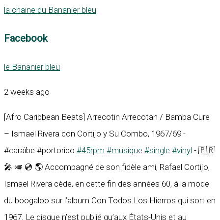
la chaine du Bananier bleu
Facebook
le Bananier bleu
2 weeks ago
[Afro Caribbean Beats] Arrecotin Arrecotan / Bamba Cure
– Ismael Rivera con Cortijo y Su Combo, 1967/69 -
#caraïbe #portorico
#45rpm
#musique
#single
#vinyl
- 🇵🇷
🎤 🎺 💿 🌎 Accompagné de son fidèle ami, Rafael Cortijo,
Ismael Rivera cède, en cette fin des années 60, à la mode
du boogaloo sur l’album Con Todos Los Hierros qui sort en
1967. Le disque n’est publié qu’aux États-Unis et au