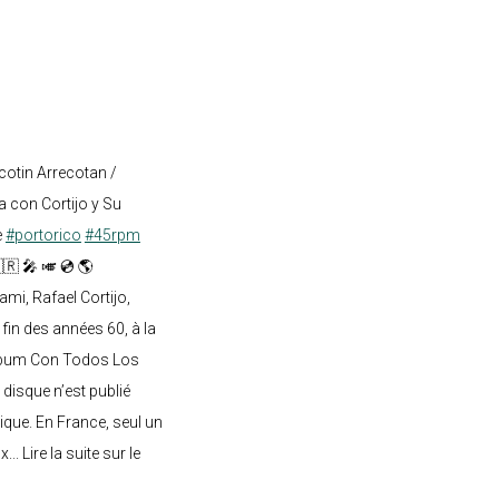
cotin Arrecotan /
 con Cortijo y Su
e
#portorico
#45rpm
🇷 🎤 🎺 💿 🌎
mi, Rafael Cortijo,
 fin des années 60, à la
lbum Con Todos Los
 disque n’est publié
ique. En France, seul un
.. Lire la suite sur le