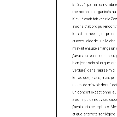
En 2004, parmi les nombre
mémorables organisés au C
Kiavué avait fait venir le Z
avions d’abord pu rencontr
lors d’un meeting de press
et avec l’aide de Luc Micha
m’avait ensuite arrangé un 
j’avais pu réaliser dans les
bien je ne sais plus quel aut
Verdure) dans l’après-midi.
le trac que j’avais, mais je 
assez de m’avoir donné cette
un concert exceptionnel au 
avions pu de nouveau discu
j’avais pris cette photo. Me
et que la terre te soit légère 