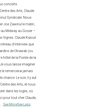
ux concerts
entre des Arts, Claude
awinul Syndicate. Nous
er Joe Zawinul le matin,
e au Midway au Gosier –
ux-Vignes. Claude Kiavué
créneau d’interview que
 jardins de l’Arawak (ou
re hôtel de la Pointe de la
 Je vous laisse imaginer
ne le remercierai jamais
 chance. Le soir, il y eut
Centre des Arts, et nous
ter dans les loges, où
rci pour tout cher Claude,
!
...
See More
See Less