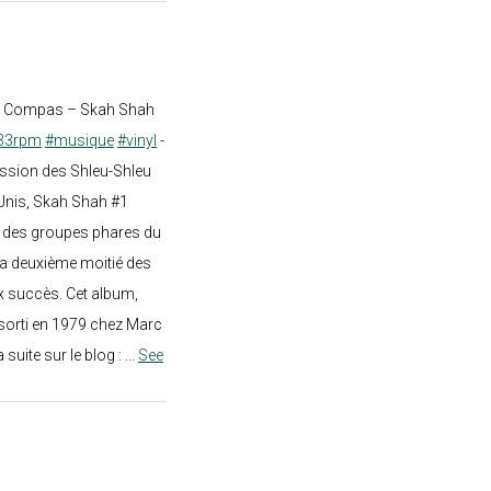
st Compas – Skah Shah
33rpm
#musique
#vinyl
-
ission des Shleu-Shleu
-Unis, Skah Shah #1
un des groupes phares du
a deuxième moitié des
 succès. Cet album,
sorti en 1979 chez Marc
a suite sur le blog :
...
See