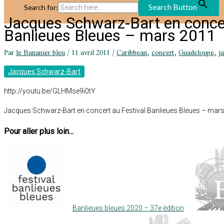
Search Button
Search for:
Jacques Schwarz-Bart en concer
Banlieues Bleues – mars 2011
Par
le Bananier bleu
/
11 avril 2011
/
Caribbean
,
concert
,
Guadeloupe
,
j
Jacques Schwarz-Bart
http://youtu.be/GLHMse9i0tY
Jacques Schwarz-Bart en concert au Festival Banlieues Bleues – mars 2
Pour aller plus loin...
Banlieues bleues 2020 – 37e édition