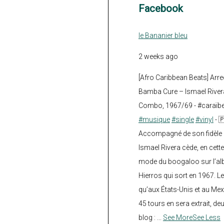
Facebook
le Bananier bleu
2 weeks ago
[Afro Caribbean Beats] Arre
Bamba Cure – Ismael Rivera
Combo, 1967/69 - #caraïb
#musique
#single
#vinyl
- 
Accompagné de son fidèle a
Ismael Rivera cède, en cette
mode du boogaloo sur l’a
Hierros qui sort en 1967. Le
qu’aux États-Unis et au Mex
45 tours en sera extrait, deux.
blog :
...
See More
See Less