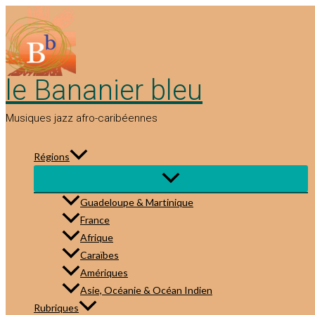
Aller
au
contenu
le Bananier bleu
Musiques jazz afro-caribéennes
Régions
Guadeloupe & Martinique
France
Afrique
Caraïbes
Amériques
Asie, Océanie & Océan Indien
Rubriques