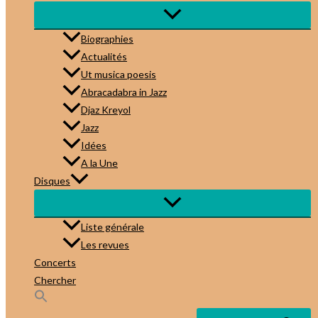
Biographies
Actualités
Ut musica poesis
Abracadabra in Jazz
Djaz Kreyol
Jazz
Idées
A la Une
Disques
Liste générale
Les revues
Concerts
Chercher