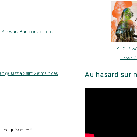
 Schwarz-Bart convoque les
Ka Ou Vwé
Flessel /
Au hasard sur n
t @ Jazz à Saint Germain des
t indiqués avec
*