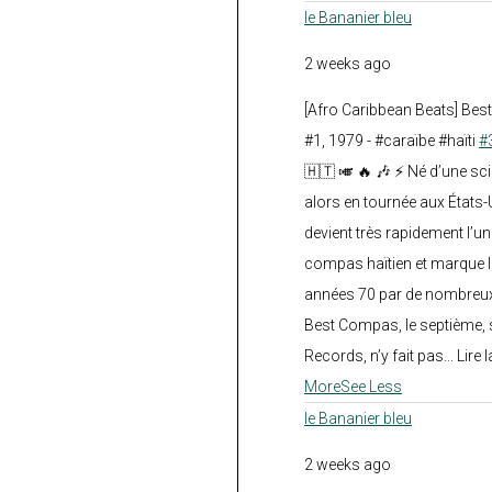
le Bananier bleu
2 weeks ago
[Afro Caribbean Beats] Be
#1, 1979 - #caraïbe #haïti
#
🇭🇹 🎺 🔥 🎶 ⚡ Né d’une sc
alors en tournée aux États
devient très rapidement l’
compas haïtien et marque l
années 70 par de nombreux
Best Compas, le septième, 
Records, n’y fait pas... Lire l
More
See Less
le Bananier bleu
2 weeks ago