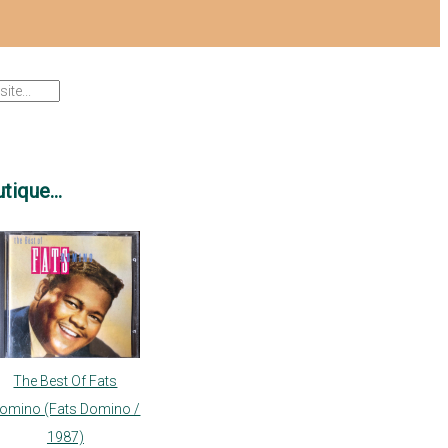
tique...
The Best Of Fats
omino (Fats Domino /
1987)