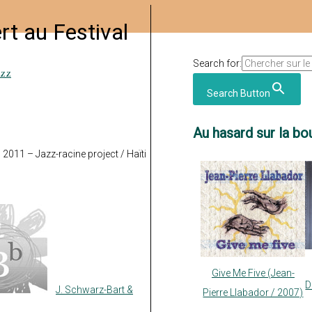
t au Festival
Search for:
azz
Search Button
Au hasard sur la bou
011 – Jazz-racine project / Haïti
Give Me Five (Jean-
D
J. Schwarz-Bart &
Pierre Llabador / 2007)