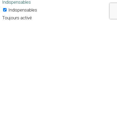
Indispensables
Indispensables
Toujours activé
Necessary cookies are absolutely essential for the
website to function properly. These cookies ensure basic
functionalities and security features of the website,
anonymously.
Cookie
Durée
Description
This cookie is set by GDPR
Cookie Consent plugin. The
cookielawinfo-
11
cookie is used to store the
checkbox-analytics
months
user consent for the
cookies in the category
"Analytics".
The cookie is set by GDPR