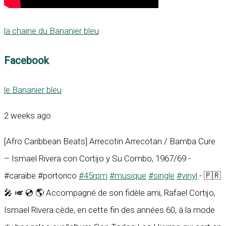
la chaine du Bananier bleu
Facebook
le Bananier bleu
2 weeks ago
[Afro Caribbean Beats] Arrecotin Arrecotan / Bamba Cure
– Ismael Rivera con Cortijo y Su Combo, 1967/69 -
#caraïbe #portorico
#45rpm
#musique
#single
#vinyl
- 🇵🇷
🎤 🎺 💿 🌎 Accompagné de son fidèle ami, Rafael Cortijo,
Ismael Rivera cède, en cette fin des années 60, à la mode