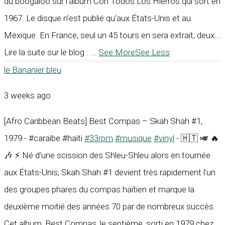
du boogaloo sur l’album Con Todos Los Hierros qui sort en
1967. Le disque n’est publié qu’aux États-Unis et au
Mexique. En France, seul un 45 tours en sera extrait, deux...
Lire la suite sur le blog :
...
See More
See Less
le Bananier bleu
3 weeks ago
[Afro Caribbean Beats] Best Compas – Skah Shah #1,
1979 - #caraïbe #haïti
#33rpm
#musique
#vinyl
- 🇭🇹 🎺 🔥
🎶 ⚡ Né d’une scission des Shleu-Shleu alors en tournée
aux États-Unis, Skah Shah #1 devient très rapidement l’un
des groupes phares du compas haïtien et marque la
deuxième moitié des années 70 par de nombreux succès.
Cet album, Best Compas, le septième, sorti en 1979 chez