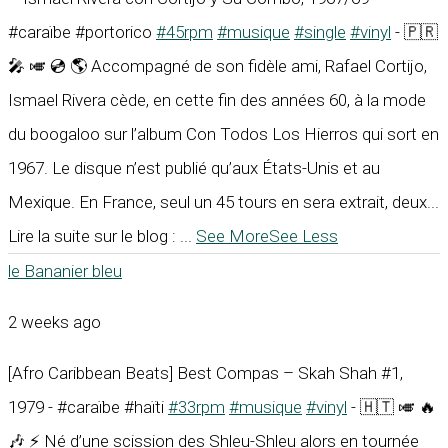
#caraïbe #portorico
#45rpm
#musique
#single
#vinyl
- 🇵🇷
🎤 🎺 💿 🌎 Accompagné de son fidèle ami, Rafael Cortijo,
Ismael Rivera cède, en cette fin des années 60, à la mode
du boogaloo sur l’album Con Todos Los Hierros qui sort en
1967. Le disque n’est publié qu’aux États-Unis et au
Mexique. En France, seul un 45 tours en sera extrait, deux...
Lire la suite sur le blog :
...
See More
See Less
le Bananier bleu
2 weeks ago
[Afro Caribbean Beats] Best Compas – Skah Shah #1,
1979 - #caraïbe #haïti
#33rpm
#musique
#vinyl
- 🇭🇹 🎺 🔥
🎶 ⚡ Né d’une scission des Shleu-Shleu alors en tournée