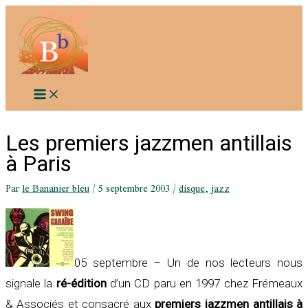
Aller
au
contenu
Les premiers jazzmen antillais
à Paris
Par
le Bananier bleu
/
5 septembre 2003
/
disque
,
jazz
05 septembre – Un de nos lecteurs nous
signale la
ré-édition
d’un CD paru en 1997 chez Frémeaux
& Associés et consacré aux
premiers jazzmen antillais à