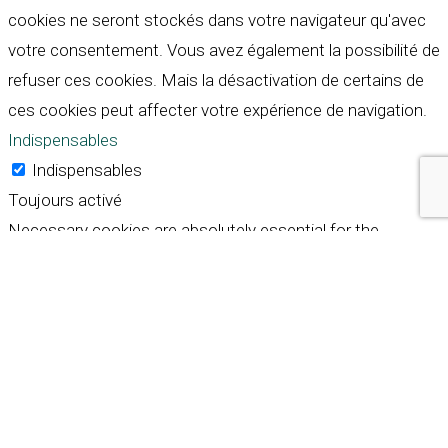
cookies ne seront stockés dans votre navigateur qu'avec
votre consentement. Vous avez également la possibilité de
refuser ces cookies. Mais la désactivation de certains de
ces cookies peut affecter votre expérience de navigation.
Indispensables
Indispensables
Toujours activé
Necessary cookies are absolutely essential for the
website to function properly. These cookies ensure basic
functionalities and security features of the website,
anonymously.
Cookie
Durée
Description
This cookie is set by GDPR
Cookie Consent plugin. The
cookielawinfo-
11
cookie is used to store the