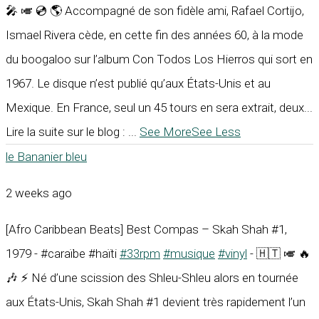
🎤 🎺 💿 🌎 Accompagné de son fidèle ami, Rafael Cortijo,
Ismael Rivera cède, en cette fin des années 60, à la mode
du boogaloo sur l’album Con Todos Los Hierros qui sort en
1967. Le disque n’est publié qu’aux États-Unis et au
Mexique. En France, seul un 45 tours en sera extrait, deux...
Lire la suite sur le blog :
...
See More
See Less
le Bananier bleu
2 weeks ago
[Afro Caribbean Beats] Best Compas – Skah Shah #1,
1979 - #caraïbe #haïti
#33rpm
#musique
#vinyl
- 🇭🇹 🎺 🔥
🎶 ⚡ Né d’une scission des Shleu-Shleu alors en tournée
aux États-Unis, Skah Shah #1 devient très rapidement l’un