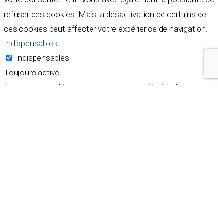
refuser ces cookies. Mais la désactivation de certains de
ces cookies peut affecter votre expérience de navigation.
Indispensables
Indispensables
Toujours activé
Necessary cookies are absolutely essential for the
website to function properly. These cookies ensure basic
functionalities and security features of the website,
anonymously.
Cookie
Durée
Description
This cookie is set by GDPR
Cookie Consent plugin. The
cookielawinfo-
11
cookie is used to store the
checkbox-analytics
months
user consent for the