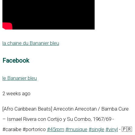
la chaine du Bananier bleu
Facebook
le Bananier bleu
2 weeks ago
[Afro Caribbean Beats] Arrecotin Arrecotan / Bamba Cure
– Ismael Rivera con Cortijo y Su Combo, 1967/69 -
#caraïbe #portorico
#45rpm
#musique
#single
#vinyl
- 🇵🇷