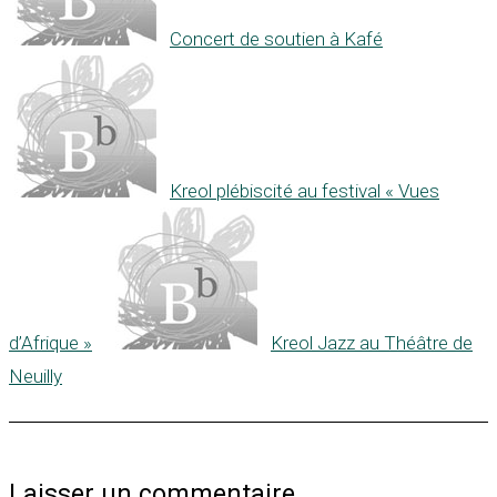
Concert de soutien à Kafé
Kreol plébiscité au festival « Vues
d’Afrique »
Kreol Jazz au Théâtre de
Neuilly
Laisser un commentaire