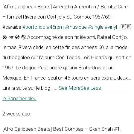
[Afro Caribbean Beats] Arrecotin Arrecotan / Bamba Cure
– Ismael Rivera con Cortijo y Su Combo, 1967/69 -
#caraïbe
#portorico
#45rpm
#musique
#single
#vinyl
- 🇵🇷
🎤 🎺 💿 🌎 Accompagné de son fidèle ami, Rafael Cortijo,
Ismael Rivera cède, en cette fin des années 60, à la mode
du boogaloo sur l’album Con Todos Los Hierros qui sort en
1967. Le disque n’est publié qu’aux États-Unis et au
Mexique. En France, seul un 45 tours en sera extrait, deux...
Lire la suite sur le blog :
...
See More
See Less
le Bananier bleu
2 weeks ago
[Afro Caribbean Beats] Best Compas – Skah Shah #1,