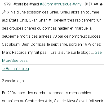
1979 - #caraïbe #haïti
#33rpm
#musique
#vinyl
- 🇭🇹 🎺 🔥
🎶 ⚡ Né d’une scission des Shleu-Shleu alors en tournée
aux États-Unis, Skah Shah #1 devient très rapidement l’un
des groupes phares du compas haïtien et marque la
deuxième moitié des années 70 par de nombreux succès.
Cet album, Best Compas, le septième, sorti en 1979 chez
Marc Records, n’y fait pas... Lire la suite sur le blog :
...
See
More
See Less
le Bananier bleu
2 weeks ago
En 2004, parmi les nombreux concerts mémorables
organisés au Centre des Arts, Claude Kiavué avait fait venir