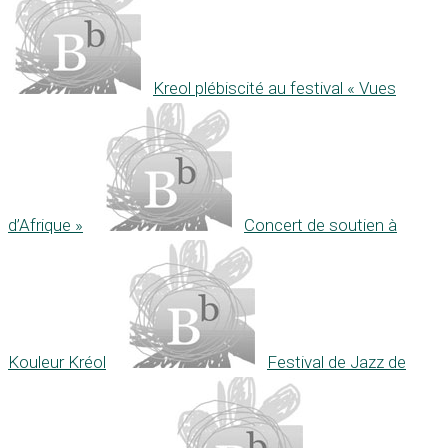
Kreol plébiscité au festival « Vues
d’Afrique »
Concert de soutien à
Kouleur Kréol
Festival de Jazz de