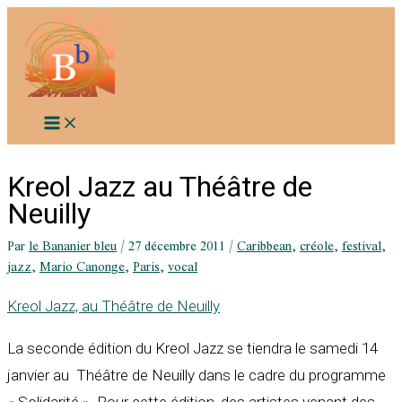
Aller
au
contenu
Kreol Jazz au Théâtre de
Neuilly
Par
le Bananier bleu
/
27 décembre 2011
/
Caribbean
,
créole
,
festival
,
jazz
,
Mario Canonge
,
Paris
,
vocal
Kreol Jazz, au Théâtre de Neuilly
La seconde édition du Kreol Jazz se tiendra le samedi 14
janvier au Théâtre de Neuilly dans le cadre du programme
« Solidarité ». Pour cette édition, des artistes venant des