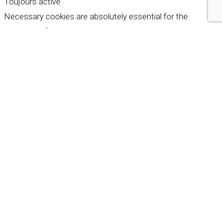
Toujours activé
Necessary cookies are absolutely essential for the
website to function properly. These cookies ensure basic
functionalities and security features of the website,
anonymously.
Cookie
Durée
Description
This cookie is set by GDPR
Cookie Consent plugin. The
cookielawinfo-
11
cookie is used to store the
checkbox-analytics
months
user consent for the
cookies in the category
"Analytics".
The cookie is set by GDPR
cookie consent to record
cookielawinfo-
11
the user consent for the