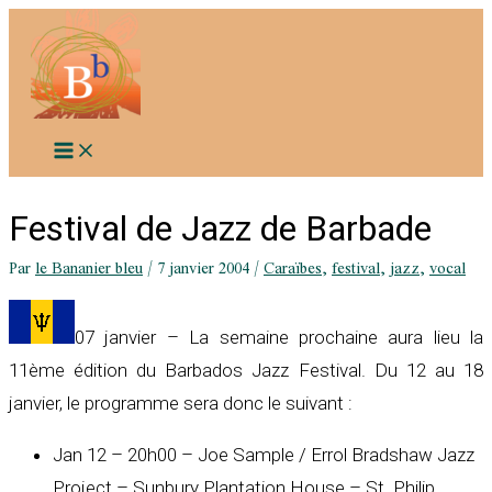
Aller
au
contenu
Festival de Jazz de Barbade
Par
le Bananier bleu
/
7 janvier 2004
/
Caraïbes
,
festival
,
jazz
,
vocal
07 janvier – La semaine prochaine aura lieu la
11ème édition du Barbados Jazz Festival. Du 12 au 18
janvier, le programme sera donc le suivant :
Jan 12 – 20h00 – Joe Sample / Errol Bradshaw Jazz
Project – Sunbury Plantation House – St. Philip