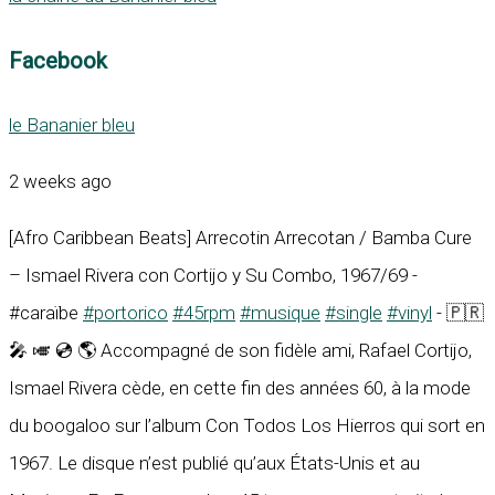
Facebook
le Bananier bleu
2 weeks ago
[Afro Caribbean Beats] Arrecotin Arrecotan / Bamba Cure
– Ismael Rivera con Cortijo y Su Combo, 1967/69 -
#caraïbe
#portorico
#45rpm
#musique
#single
#vinyl
- 🇵🇷
🎤 🎺 💿 🌎 Accompagné de son fidèle ami, Rafael Cortijo,
Ismael Rivera cède, en cette fin des années 60, à la mode
du boogaloo sur l’album Con Todos Los Hierros qui sort en
1967. Le disque n’est publié qu’aux États-Unis et au