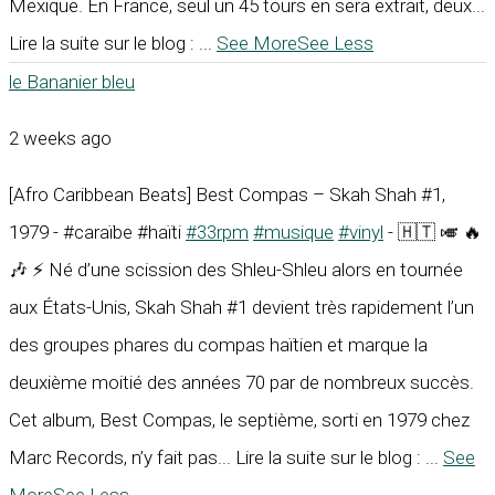
Mexique. En France, seul un 45 tours en sera extrait, deux...
Lire la suite sur le blog :
...
See More
See Less
le Bananier bleu
2 weeks ago
[Afro Caribbean Beats] Best Compas – Skah Shah #1,
1979 - #caraïbe #haïti
#33rpm
#musique
#vinyl
- 🇭🇹 🎺 🔥
🎶 ⚡ Né d’une scission des Shleu-Shleu alors en tournée
aux États-Unis, Skah Shah #1 devient très rapidement l’un
des groupes phares du compas haïtien et marque la
deuxième moitié des années 70 par de nombreux succès.
Cet album, Best Compas, le septième, sorti en 1979 chez
Marc Records, n’y fait pas... Lire la suite sur le blog :
...
See
More
See Less