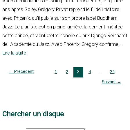
Après deux albums en solo plutôt introspectifs, et quatre
ans après Soley, Grégory Privat reprend le fil de l’histoire
avec Phœnix, qu’il publie sur son propre label Buddham
Jazz. Le pianiste est en pleine lumière, largement méritée
cette année, et vient d’être honoré du prix Django Reinhardt
de l’Académie du Jazz. Avec Phœnix, Grégory confirme,...
Lire la suite
←
Précédent
1
2
3
4
…
24
Suivant
→
Chercher un disque