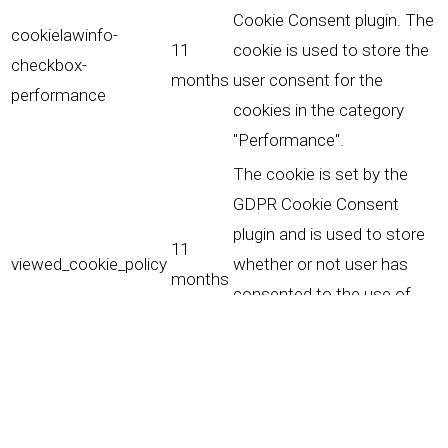
Cookie Consent plugin. The
cookielawinfo-
11
cookie is used to store the
checkbox-
months
user consent for the
performance
cookies in the category
"Performance".
The cookie is set by the
GDPR Cookie Consent
plugin and is used to store
11
viewed_cookie_policy
whether or not user has
months
consented to the use of
cookies. It does not store
any personal data.
Fonctionnalités
Fonctionnalités
Functional cookies help to perform certain functionalities