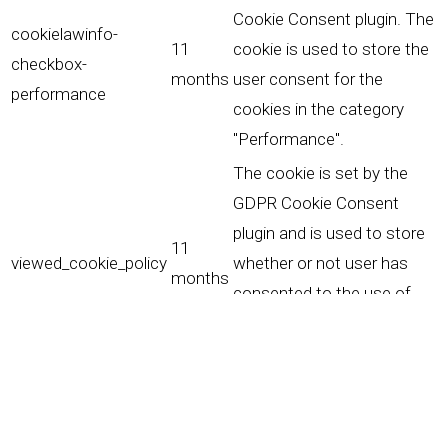
Cookie Consent plugin. The
cookielawinfo-
11
cookie is used to store the
checkbox-
months
user consent for the
performance
cookies in the category
"Performance".
The cookie is set by the
GDPR Cookie Consent
plugin and is used to store
11
viewed_cookie_policy
whether or not user has
months
consented to the use of
cookies. It does not store
any personal data.
Fonctionnalités
Fonctionnalités
Functional cookies help to perform certain functionalities