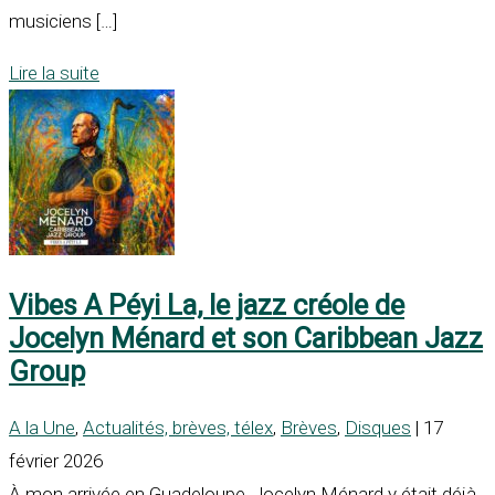
musiciens […]
Lire la suite
Vibes A Péyi La, le jazz créole de
Jocelyn Ménard et son Caribbean Jazz
Group
A la Une
,
Actualités, brèves, télex
,
Brèves
,
Disques
| 17
février 2026
À mon arrivée en Guadeloupe, Jocelyn Ménard y était déjà