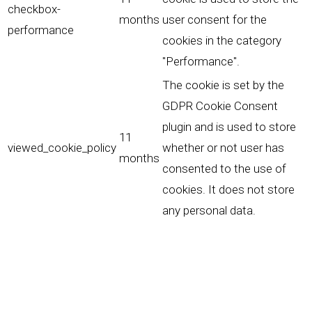
checkbox-
months
user consent for the
performance
cookies in the category
"Performance".
The cookie is set by the
GDPR Cookie Consent
plugin and is used to store
11
viewed_cookie_policy
whether or not user has
months
consented to the use of
cookies. It does not store
any personal data.
Fonctionnalités
Fonctionnalités
Functional cookies help to perform certain functionalities
like sharing the content of the website on social media