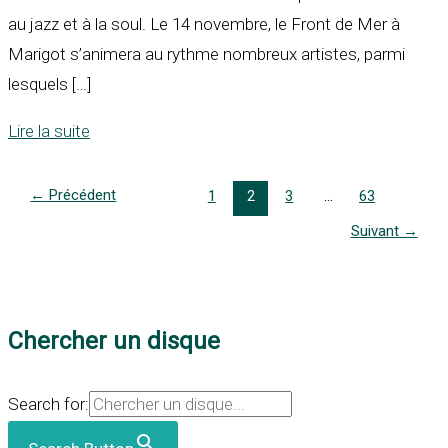
au jazz et à la soul. Le 14 novembre, le Front de Mer à
Marigot s’animera au rythme nombreux artistes, parmi
lesquels […]
Lire la suite
←
Précédent
1
2
3
…
63
Suivant
→
Chercher un disque
Search for: