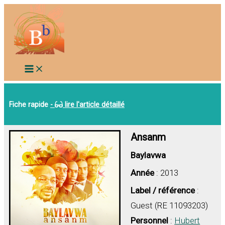
Aller
au
contenu
Fiche rapide
-
lire l'article détaillé
Ansanm
Baylavwa
Année
: 2013
Label / référence
:
Guest (RE 11093203)
Personnel
:
Hubert