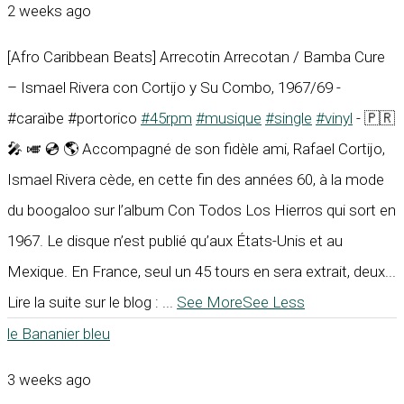
2 weeks ago
[Afro Caribbean Beats] Arrecotin Arrecotan / Bamba Cure
– Ismael Rivera con Cortijo y Su Combo, 1967/69 -
#caraïbe #portorico
#45rpm
#musique
#single
#vinyl
- 🇵🇷
🎤 🎺 💿 🌎 Accompagné de son fidèle ami, Rafael Cortijo,
Ismael Rivera cède, en cette fin des années 60, à la mode
du boogaloo sur l’album Con Todos Los Hierros qui sort en
1967. Le disque n’est publié qu’aux États-Unis et au
Mexique. En France, seul un 45 tours en sera extrait, deux...
Lire la suite sur le blog :
...
See More
See Less
le Bananier bleu
3 weeks ago