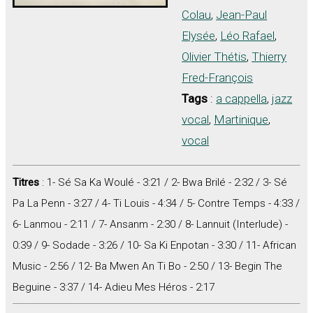
Colau
,
Jean-Paul
Elysée
,
Léo Rafael
,
Olivier Thétis
,
Thierry
Fred-François
Tags
:
a cappella
,
jazz
vocal
,
Martinique
,
vocal
Titres
: 1- Sé Sa Ka Woulé - 3:21 / 2- Bwa Brilé - 2:32 / 3- Sé
Pa La Penn - 3:27 / 4- Ti Louis - 4:34 / 5- Contre Temps - 4:33 /
6- Lanmou - 2:11 / 7- Ansanm - 2:30 / 8- Lannuit (Interlude) -
0:39 / 9- Sodade - 3:26 / 10- Sa Ki Enpotan - 3:30 / 11- African
Music - 2:56 / 12- Ba Mwen An Ti Bo - 2:50 / 13- Begin The
Beguine - 3:37 / 14- Adieu Mes Héros - 2:17