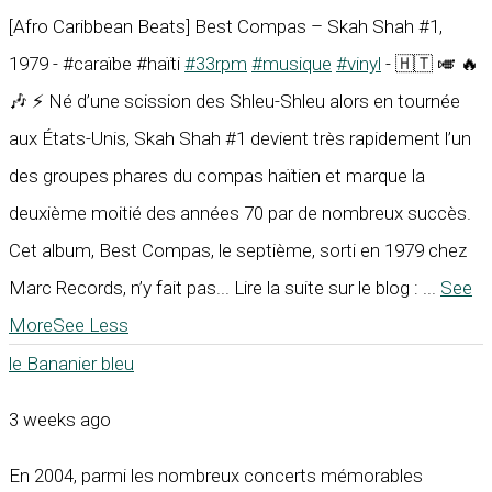
[Afro Caribbean Beats] Best Compas – Skah Shah #1,
1979 - #caraïbe #haïti
#33rpm
#musique
#vinyl
- 🇭🇹 🎺 🔥
🎶 ⚡ Né d’une scission des Shleu-Shleu alors en tournée
aux États-Unis, Skah Shah #1 devient très rapidement l’un
des groupes phares du compas haïtien et marque la
deuxième moitié des années 70 par de nombreux succès.
Cet album, Best Compas, le septième, sorti en 1979 chez
Marc Records, n’y fait pas... Lire la suite sur le blog :
...
See
More
See Less
le Bananier bleu
3 weeks ago
En 2004, parmi les nombreux concerts mémorables