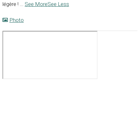
légère !
...
See More
See Less
Photo