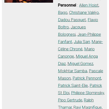
Personnel
:
Allen Hoist
,
Bago
,
Christiane Valéjo
,
Dadou Pasquet
,
Flavio
Boltro
,
Jacques
Bolognesi
,
Jean-Philippe
Fanfant
,
Julia Sarr
,
Marie-
Céline Chroné
,
Mario
Canonge
,
Miguel Anga
Diaz
,
Miguel Gomez
,
Mokhtar Samba
,
Pascale
Mason
,
Patrick Pennont
,
Patrick Saint-Elie
,
Patrick
St Eloi
,
Philippe Slominsky
,
Pipo Gertrude
,
Ralph
Thamar
,
Ravi Magnifique
,