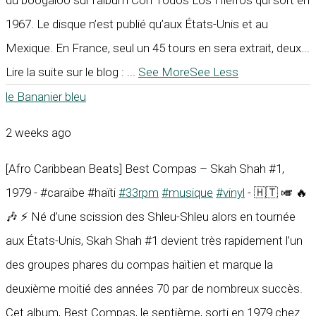
1967. Le disque n’est publié qu’aux États-Unis et au
Mexique. En France, seul un 45 tours en sera extrait, deux...
Lire la suite sur le blog :
...
See More
See Less
le Bananier bleu
2 weeks ago
[Afro Caribbean Beats] Best Compas – Skah Shah #1,
1979 - #caraïbe #haïti
#33rpm
#musique
#vinyl
- 🇭🇹 🎺 🔥
🎶 ⚡ Né d’une scission des Shleu-Shleu alors en tournée
aux États-Unis, Skah Shah #1 devient très rapidement l’un
des groupes phares du compas haïtien et marque la
deuxième moitié des années 70 par de nombreux succès.
Cet album, Best Compas, le septième, sorti en 1979 chez