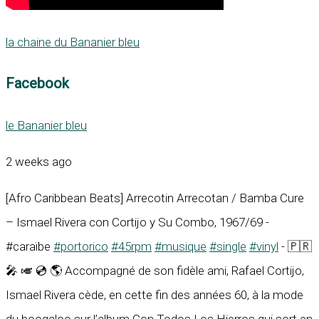
la chaine du Bananier bleu
Facebook
le Bananier bleu
2 weeks ago
[Afro Caribbean Beats] Arrecotin Arrecotan / Bamba Cure
– Ismael Rivera con Cortijo y Su Combo, 1967/69 -
#caraïbe
#portorico
#45rpm
#musique
#single
#vinyl
- 🇵🇷
🎤 🎺 💿 🌎 Accompagné de son fidèle ami, Rafael Cortijo,
Ismael Rivera cède, en cette fin des années 60, à la mode
du boogaloo sur l’album Con Todos Los Hierros qui sort en