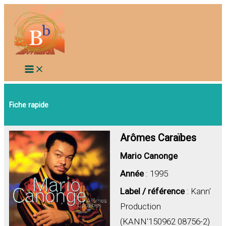
Aller
au
contenu
Fiche rapide
Arômes Caraïbes
Mario Canonge
Année
: 1995
Label / référence
: Kann'
Production
(KANN'150962 08756-2)