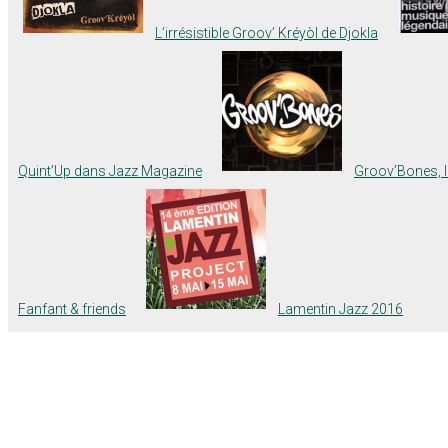
L’irrésistible Groov’ Kréyòl de Djokla
Quint’Up dans Jazz Magazine
Groov’Bones, l
Fanfant & friends
Lamentin Jazz 2016