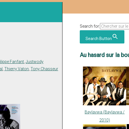
Search for:
Search Button
Au hasard sur la bou
lippe Fanfant
,
Justwody
al
,
Thierry Vaton
,
Tony Chasseur
Baylavwa (Baylavwa /
2010)