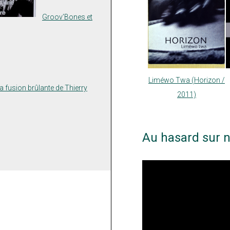
Groov’Bones et
Liméwo Twa (Horizon /
a fusion brûlante de Thierry
2011)
Au hasard sur n