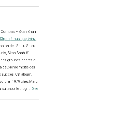
st Compas – Skah Shah
33rpm
#musique
#vinyl
-
ission des Shleu-Shleu
-Unis, Skah Shah #1
un des groupes phares du
a deuxième moitié des
 succès. Cet album,
sorti en 1979 chez Marc
a suite sur le blog :
...
See