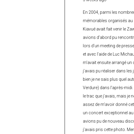
En 2004, parmi les nombre
mémorables organisés au C
Kiavué avait fait venir le Z
avions d’abord pu rencontr
lors d’un meeting de press
et avec l’aide de Luc Micha
m’avait ensuite arrangé un 
j’avais pu réaliser dans les
bien je ne sais plus quel aut
Verdure) dans l’après-midi.
le trac que j’avais, mais je 
assez de m’avoir donné cette
un concert exceptionnel au 
avions pu de nouveau discu
j’avais pris cette photo. Me