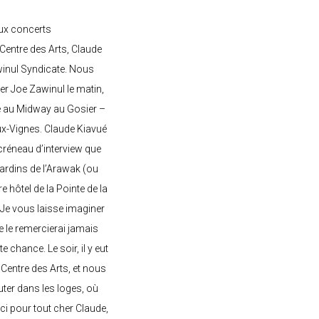
ux concerts
entre des Arts, Claude
awinul Syndicate. Nous
er Joe Zawinul le matin,
e au Midway au Gosier –
ux-Vignes. Claude Kiavué
créneau d’interview que
 jardins de l’Arawak (ou
re hôtel de la Pointe de la
 Je vous laisse imaginer
ne le remercierai jamais
 chance. Le soir, il y eut
Centre des Arts, et nous
ter dans les loges, où
rci pour tout cher Claude,