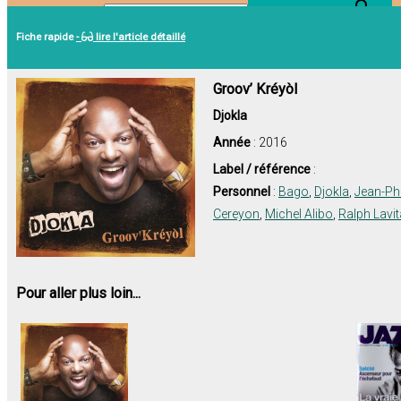
Search Button
Search for:
Fiche rapide
-
lire l'article détaillé
Groov’ Kréyòl
Djokla
Année
: 2016
Label / référence
:
Personnel
:
Bago
,
Djokla
,
Jean-Phi
Cereyon
,
Michel Alibo
,
Ralph Lavit
Pour aller plus loin...