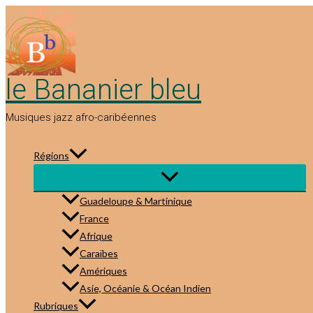
Aller
au
contenu
le Bananier bleu
Musiques jazz afro-caribéennes
Régions
Guadeloupe & Martinique
France
Afrique
Caraïbes
Amériques
Asie, Océanie & Océan Indien
Rubriques