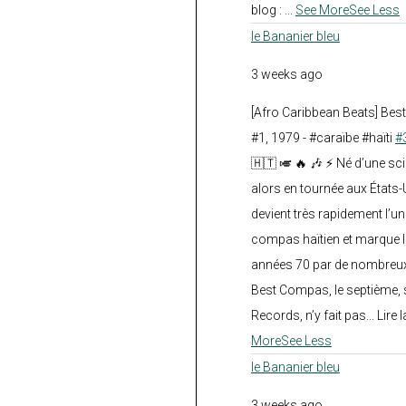
blog :
...
See More
See Less
le Bananier bleu
3 weeks ago
[Afro Caribbean Beats] Be
#1, 1979 - #caraïbe #haïti
#
🇭🇹 🎺 🔥 🎶 ⚡ Né d’une sc
alors en tournée aux États
devient très rapidement l’
compas haïtien et marque l
années 70 par de nombreux
Best Compas, le septième, 
Records, n’y fait pas... Lire l
More
See Less
le Bananier bleu
3 weeks ago