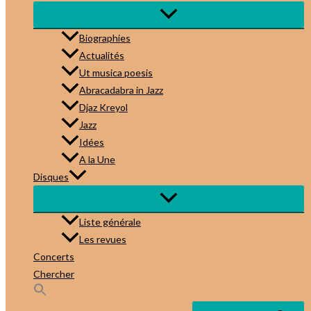
Biographies
Actualités
Ut musica poesis
Abracadabra in Jazz
Djaz Kreyol
Jazz
Idées
A la Une
Disques
Liste générale
Les revues
Concerts
Chercher