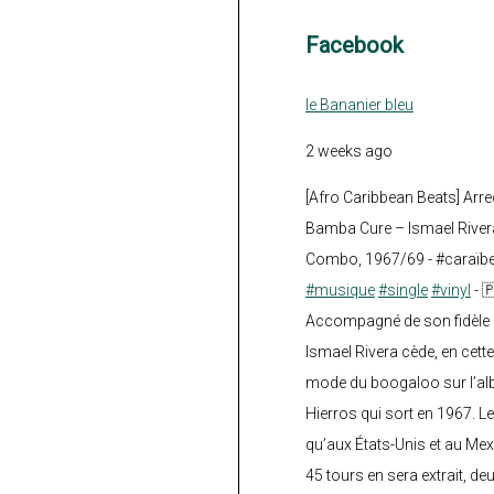
Facebook
le Bananier bleu
2 weeks ago
[Afro Caribbean Beats] Arre
Bamba Cure – Ismael Rivera
Combo, 1967/69 - #caraïb
#musique
#single
#vinyl
- 
Accompagné de son fidèle a
Ismael Rivera cède, en cette
mode du boogaloo sur l’a
Hierros qui sort en 1967. Le
qu’aux États-Unis et au Mex
45 tours en sera extrait, deux.