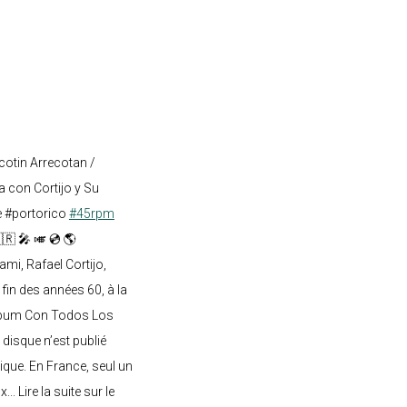
cotin Arrecotan /
 con Cortijo y Su
e #portorico
#45rpm
🇷 🎤 🎺 💿 🌎
mi, Rafael Cortijo,
 fin des années 60, à la
lbum Con Todos Los
 disque n’est publié
ique. En France, seul un
.. Lire la suite sur le