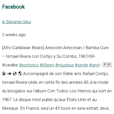
Facebook
le Bananier bleu
2 weeks ago
[Afro Caribbean Beats] Arrecotin Arrecotan / Bamba Cure
– Ismael Rivera con Cortijo y Su Combo, 1967/69 -
#caraïbe
#portorico
#45rpm
#musique
#single
#vinyl
- 🇵🇷
🎤 🎺 💿 🌎 Accompagné de son fidèle ami, Rafael Cortijo,
Ismael Rivera cède, en cette fin des années 60, à la mode
du boogaloo sur l’album Con Todos Los Hierros qui sort en
1967. Le disque n’est publié qu’aux États-Unis et au
Mexique. En France, seul un 45 tours en sera extrait, deux...