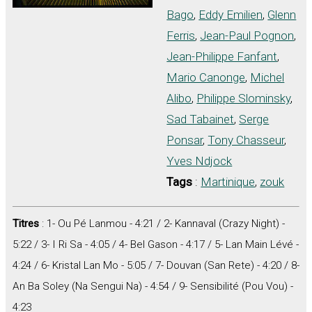
Bago
,
Eddy Emilien
,
Glenn
Ferris
,
Jean-Paul Pognon
,
Jean-Philippe Fanfant
,
Mario Canonge
,
Michel
Alibo
,
Philippe Slominsky
,
Sad Tabainet
,
Serge
Ponsar
,
Tony Chasseur
,
Yves Ndjock
Tags
:
Martinique
,
zouk
Titres
: 1- Ou Pé Lanmou - 4:21 / 2- Kannaval (Crazy Night) -
5:22 / 3- I Ri Sa - 4:05 / 4- Bel Gason - 4:17 / 5- Lan Main Lévé -
4:24 / 6- Kristal Lan Mo - 5:05 / 7- Douvan (San Rete) - 4:20 / 8-
An Ba Soley (Na Sengui Na) - 4:54 / 9- Sensibilité (Pou Vou) -
4:23