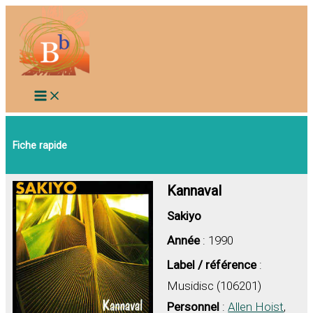
Aller
au
contenu
Fiche rapide
Kannaval
Sakiyo
Année
: 1990
Label / référence
:
Musidisc (106201)
Personnel
:
Allen Hoist
,