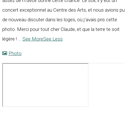
assez de m’avoir donné cette chance. Le soir, il y eut un
concert exceptionnel au Centre des Arts, et nous avions pu
de nouveau discuter dans les loges, où j’avais pris cette
photo. Merci pour tout cher Claude, et que la terre te soit
légère !
...
See More
See Less
Photo