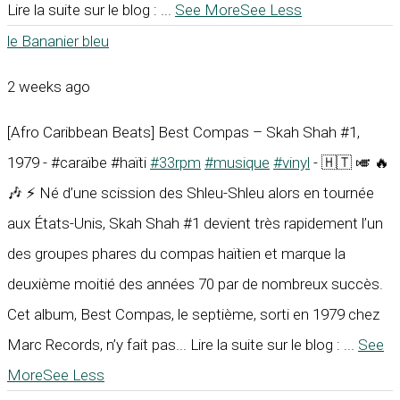
Lire la suite sur le blog :
...
See More
See Less
le Bananier bleu
2 weeks ago
[Afro Caribbean Beats] Best Compas – Skah Shah #1,
1979 - #caraïbe #haïti
#33rpm
#musique
#vinyl
- 🇭🇹 🎺 🔥
🎶 ⚡ Né d’une scission des Shleu-Shleu alors en tournée
aux États-Unis, Skah Shah #1 devient très rapidement l’un
des groupes phares du compas haïtien et marque la
deuxième moitié des années 70 par de nombreux succès.
Cet album, Best Compas, le septième, sorti en 1979 chez
Marc Records, n’y fait pas... Lire la suite sur le blog :
...
See
More
See Less