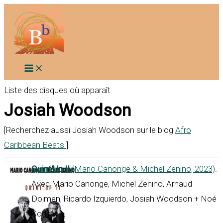
Aller
au
contenu
Liste des disques où apparaît
Josiah Woodson
[Recherchez aussi Josiah Woodson sur le blog
Afro
Caribbean Beats
]
Quint'Up II
(Mario Canonge & Michel Zenino, 2023)
.
Avec Mario Canonge, Michel Zenino, Arnaud
Dolmen, Ricardo Izquierdo, Josiah Woodson + Noé
Codjia