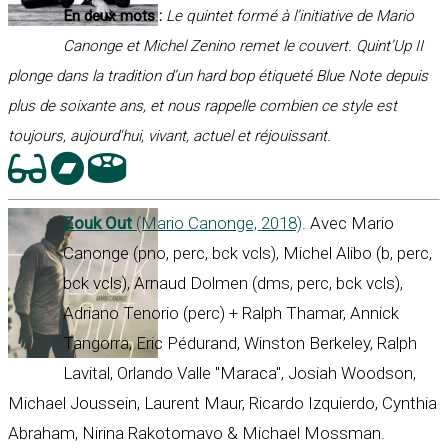
En deux mots :
Le quintet formé à l’initiative de Mario
Canonge et Michel Zenino remet le couvert. Quint’Up II
plonge dans la tradition d’un hard bop étiqueté Blue Note depuis
plus de soixante ans, et nous rappelle combien ce style est
toujours, aujourd'hui, vivant, actuel et réjouissant.
Zouk Out
(Mario Canonge, 2018)
. Avec Mario
Canonge (pno, perc, bck vcls), Michel Alibo (b, perc,
bck vcls), Arnaud Dolmen (dms, perc, bck vcls),
Adriano Tenorio (perc) + Ralph Thamar, Annick
Tangorra, Eric Pédurand, Winston Berkeley, Ralph
Lavital, Orlando Valle "Maraca", Josiah Woodson,
Michael Joussein, Laurent Maur, Ricardo Izquierdo, Cynthia
Abraham, Nirina Rakotomavo & Michael Mossman.