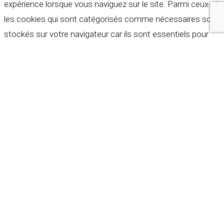
expérience lorsque vous naviguez sur le site. Parmi ceux-ci,
les cookies qui sont catégorisés comme nécessaires sont
stockés sur votre navigateur car ils sont essentiels pour
les fonctionnalités de base du site web. Nous utilisons
également des cookies tiers qui nous aident à analyser et à
comprendre comment vous utilisez ce site web. Ces
cookies ne seront stockés dans votre navigateur qu'avec
votre consentement. Vous avez également la possibilité de
refuser ces cookies. Mais la désactivation de certains de
ces cookies peut affecter votre expérience de navigation.
Indispensables
Indispensables
Toujours activé
Necessary cookies are absolutely essential for the
website to function properly. These cookies ensure basic