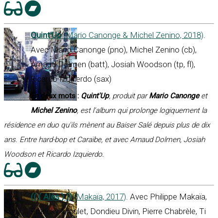
Quint'Up
(Mario Canonge & Michel Zenino, 2018)
.
Avec Mario Canonge (pno), Michel Zenino (cb),
Arnaud Dolmen (batt), Josiah Woodson (tp, fl),
Ricardo Izquierdo (sax)
En deux mots :
Quint'Up
, produit par
Mario Canonge
et
Michel Zenino
, est l'album qui prolonge logiquement la
résidence en duo qu'ils mènent au Baiser Salé depuis plus de dix
ans. Entre hard-bop et Caraïbe, et avec Arnaud Dolmen, Josiah
Woodson et Ricardo Izquierdo.
(( ( Alès ) ))
(Makaïa, 2017)
. Avec Philippe Makaïa,
Francky Moulet, Dondieu Divin, Pierre Chabrèle, Ti