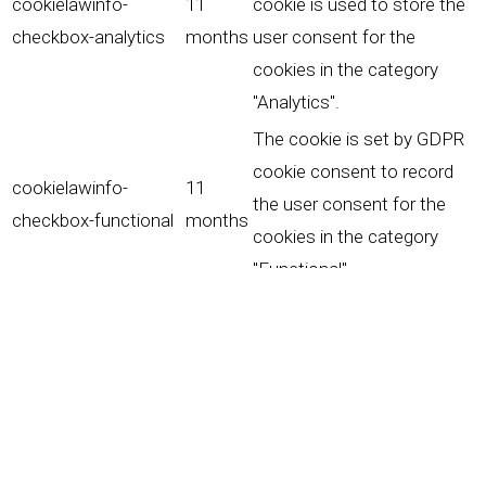
cookielawinfo-
11
cookie is used to store the
checkbox-analytics
months
user consent for the
cookies in the category
"Analytics".
The cookie is set by GDPR
cookie consent to record
cookielawinfo-
11
the user consent for the
checkbox-functional
months
cookies in the category
"Functional".
This cookie is set by GDPR
Cookie Consent plugin. The
cookielawinfo-
11
cookies is used to store
checkbox-necessary
months
the user consent for the
cookies in the category
"Necessary".