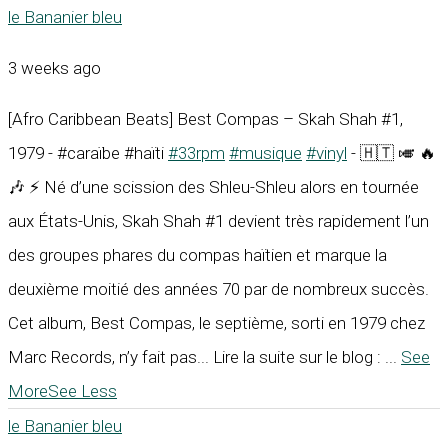
le Bananier bleu
3 weeks ago
[Afro Caribbean Beats] Best Compas – Skah Shah #1,
1979 - #caraïbe #haïti
#33rpm
#musique
#vinyl
- 🇭🇹 🎺 🔥
🎶 ⚡ Né d’une scission des Shleu-Shleu alors en tournée
aux États-Unis, Skah Shah #1 devient très rapidement l’un
des groupes phares du compas haïtien et marque la
deuxième moitié des années 70 par de nombreux succès.
Cet album, Best Compas, le septième, sorti en 1979 chez
Marc Records, n’y fait pas... Lire la suite sur le blog :
...
See
More
See Less
le Bananier bleu