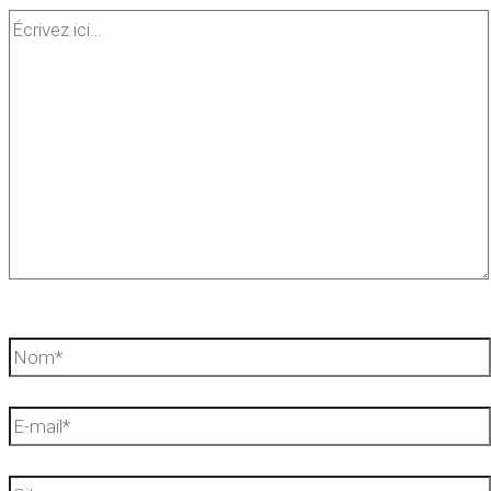
Écrivez
ici…
Nom*
E-
mail*
Site