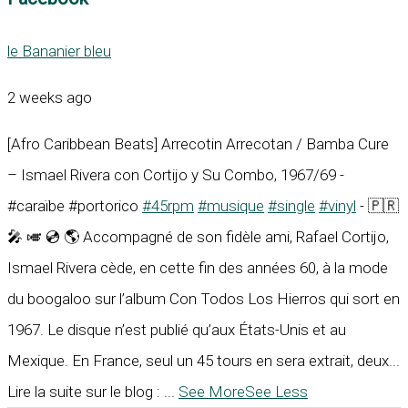
le Bananier bleu
2 weeks ago
[Afro Caribbean Beats] Arrecotin Arrecotan / Bamba Cure
– Ismael Rivera con Cortijo y Su Combo, 1967/69 -
#caraïbe #portorico
#45rpm
#musique
#single
#vinyl
- 🇵🇷
🎤 🎺 💿 🌎 Accompagné de son fidèle ami, Rafael Cortijo,
Ismael Rivera cède, en cette fin des années 60, à la mode
du boogaloo sur l’album Con Todos Los Hierros qui sort en
1967. Le disque n’est publié qu’aux États-Unis et au
Mexique. En France, seul un 45 tours en sera extrait, deux...
Lire la suite sur le blog :
...
See More
See Less