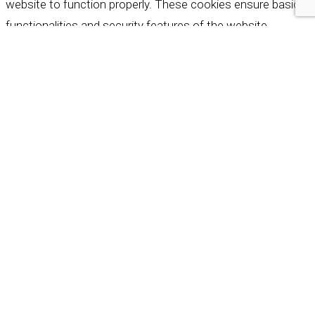
website to function properly. These cookies ensure basic
functionalities and security features of the website,
anonymously.
Cookie
Durée
Description
This cookie is set by GDPR
Cookie Consent plugin. The
cookielawinfo-
11
cookie is used to store the
checkbox-analytics
months
user consent for the
cookies in the category
"Analytics".
The cookie is set by GDPR
cookie consent to record
cookielawinfo-
11
the user consent for the
checkbox-functional
months
cookies in the category
"Functional".