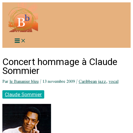
Aller
au
contenu
Concert hommage à Claude
Sommier
Par
le Bananier bleu
/
13 novembre 2009
/
Caribbean jazz
,
vocal
Claude Sommier