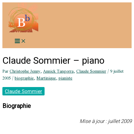
Aller
au
contenu
Claude Sommier – piano
Par
Christophe Jenny
,
Annick Tangorra
,
Claude Sommier
/
9 juillet
2005
/
biographie
,
Martinique
,
pianiste
Claude Sommier
Biographie
Mise à jour : juillet 2009