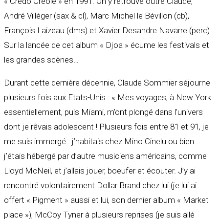
« Credo Créole » en 1991. On y retrouve outre Claude,
André Villéger (sax & cl), Marc Michel le Bévillon (cb),
François Laizeau (dms) et Xavier Desandre Navarre (perc).
Sur la lancée de cet album « Djoa » écume les festivals et
les grandes scènes…
Durant cette dernière décennie, Claude Sommier séjourne
plusieurs fois aux Etats-Unis : « Mes voyages, à New York
essentiellement, puis Miami, m’ont plongé dans l’univers
dont je rêvais adolescent ! Plusieurs fois entre 81 et 91, je
me suis immergé : j’habitais chez Mino Cinelu ou bien
j’étais hébergé par d’autre musiciens américains, comme
Lloyd McNeil, et j’allais jouer, boeufer et écouter. J’y ai
rencontré volontairement Dollar Brand chez lui (je lui ai
offert « Pigment » aussi et lui, son dernier album « Market
place »), McCoy Tyner à plusieurs reprises (je suis allé