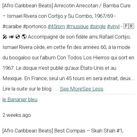
[Afro Caribbean Beats] Arrecotin Arrecotan / Bamba Cure
– Ismael Rivera con Cortijo y Su Combo, 1967/69 -
#caraïbe #portorico
#45rpm
#musique
#single
#vinyl
- 🇵🇷
🎤 🎺 💿 🌎 Accompagné de son fidèle ami, Rafael Cortijo,
Ismael Rivera cède, en cette fin des années 60, à la mode
du boogaloo sur l’album Con Todos Los Hierros qui sort en
1967. Le disque n’est publié qu’aux États-Unis et au
Mexique. En France, seul un 45 tours en sera extrait, deux...
Lire la suite sur le blog :
...
See More
See Less
le Bananier bleu
2 weeks ago
[Afro Caribbean Beats] Best Compas – Skah Shah #1,