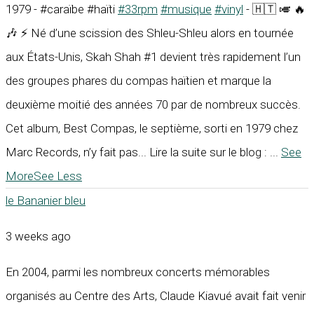
1979 - #caraïbe #haïti
#33rpm
#musique
#vinyl
- 🇭🇹 🎺 🔥
🎶 ⚡ Né d’une scission des Shleu-Shleu alors en tournée
aux États-Unis, Skah Shah #1 devient très rapidement l’un
des groupes phares du compas haïtien et marque la
deuxième moitié des années 70 par de nombreux succès.
Cet album, Best Compas, le septième, sorti en 1979 chez
Marc Records, n’y fait pas... Lire la suite sur le blog :
...
See
More
See Less
le Bananier bleu
3 weeks ago
En 2004, parmi les nombreux concerts mémorables
organisés au Centre des Arts, Claude Kiavué avait fait venir