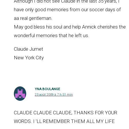
Although I did not see Claude in the last 35 years, I
have only good memories from our soccer days of
aa real gentleman.
May god bless his soul and help Annick cherishes the
wonderful memories that he left us.
Claude Jumet
New York City
YNA BOULANGE
23 août 2009 à 7 h 51 min
CLAUDE CLAUDE CLAUDE, THANKS FOR YOUR
WORDS. I 'LL REMEMBER THEM ALL MY LIFE